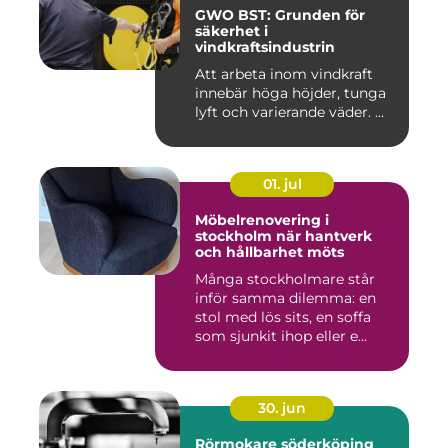
GWO BST: Grunden för
säkerhet i
vindkraftsindustrin
Att arbeta inom vindkraft
innebär höga höjder, tunga
lyft och varierande väder. ...
01. jul
Möbelrenovering i
stockholm när hantverk
och hållbarhet möts
Många stockholmare står
inför samma dilemma: en
stol med lös sits, en soffa
som sjunkit ihop eller e...
30. jun
Rörmokare söderköping