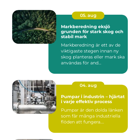
05. aug
Markberedning eksjö
grunden för stark skog och
stabil mark
Markberedning är ett av de
viktigaste stegen innan ny
skog planteras eller mark ska
användas för and...
04. aug
Pumpar i industrin – hjärtat
i varje effektiv process
Pumpar är den dolda länken
som får många industriella
flöden att fungera....