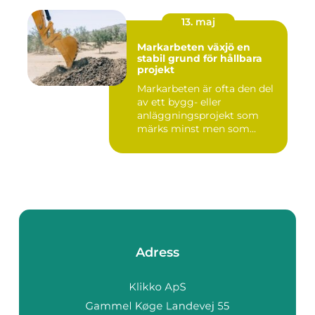
13. maj
Markarbeten växjö en
stabil grund för hållbara
projekt
Markarbeten är ofta den del
av ett bygg- eller
anläggningsprojekt som
märks minst men som
betyder m...
Adress