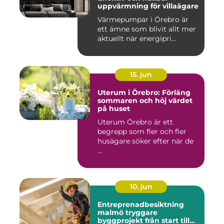
uppvärmning för villaägare
Värmepumpar i Örebro är
ett ämne som blivit allt mer
aktuellt när energipri...
15. jun
Uterum i Örebro: Förläng
sommaren och höj värdet
på huset
Uterum Örebro är ett
begrepp som fler och fler
husägare söker efter när de
...
10. jun
Entreprenadbesiktning
malmö tryggare
byggprojekt från start till