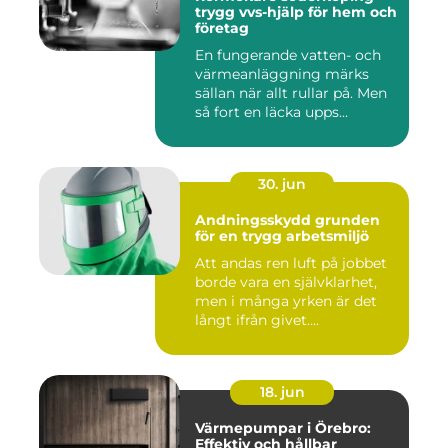
trygg vvs-hjälp för hem och
företag
En fungerande vatten- och
värmeanläggning märks
sällan när allt rullar på. Men
så fort en läcka upps...
30. jun
Andningsskydd grunden
för en trygg arbetsmiljö
Att andas ren luft på jobbet
borde vara en självklarhet,
men i många yrken är det
långt ifrån givet....
18. jun
Värmepumpar i Örebro:
Effektiv och hållbar