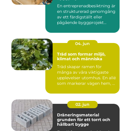
mål
En entreprenadbesiktning är
en strukturerad genomgång
av ett färdigställt eller
pågående byggprojekt...
04. jun
Träd som formar miljö,
klimat och människa
Träd skapar ramen för
många av våra viktigaste
upplevelser utomhus. En allé
som markerar vägen hem, ...
02. jun
Dräneringsmaterial
grunden för ett torrt och
hållbart bygge