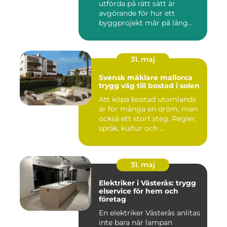
utförda på rätt sätt är
avgörande för hur ett
byggprojekt mår på lång
sikt...
31. maj
Svensk mäklare mallorca
trygg väg till bostad i solen
Att köpa bostad utomlands
är för många en dröm, men
också ett stort steg. Regler,
språk, kultur och ...
31. maj
Elektriker i Västerås: trygg
elservice för hem och
företag
En elektriker Västerås anlitas
inte bara när lampan