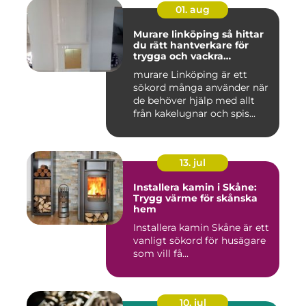
01. aug
Murare linköping så hittar
du rätt hantverkare för
trygga och vackra
mureriarbeten
murare Linköping är ett
sökord många använder när
de behöver hjälp med allt
från kakelugnar och spis...
13. jul
Installera kamin i Skåne:
Trygg värme för skånska
hem
Installera kamin Skåne är ett
vanligt sökord för husägare
som vill få...
10. jul