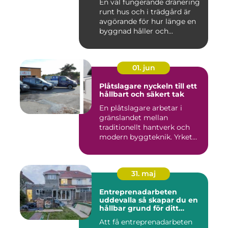
En väl fungerande dränering
runt hus och i trädgård är
avgörande för hur länge en
byggnad håller och...
01. jun
Plåtslagare nyckeln till ett
hållbart och säkert tak
En plåtslagare arbetar i
gränslandet mellan
traditionellt hantverk och
modern byggteknik. Yrket
hand...
31. maj
Entreprenadarbeten
uddevalla så skapar du en
hållbar grund för ditt
projekt
Att få entreprenadarbeten