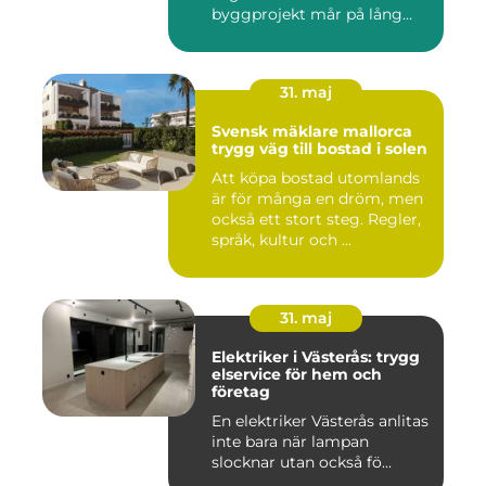
byggprojekt mår på lång
sikt...
31. maj
Svensk mäklare mallorca
trygg väg till bostad i solen
Att köpa bostad utomlands
är för många en dröm, men
också ett stort steg. Regler,
språk, kultur och ...
31. maj
Elektriker i Västerås: trygg
elservice för hem och
företag
En elektriker Västerås anlitas
inte bara när lampan
slocknar utan också fö...