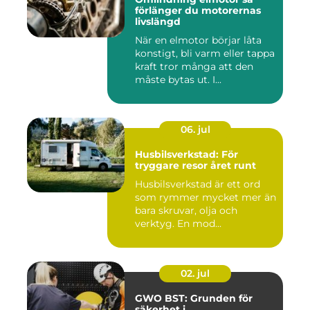
förlänger du motorernas
livslängd
När en elmotor börjar låta
konstigt, bli varm eller tappa
kraft tror många att den
måste bytas ut. I...
06. jul
Husbilsverkstad: För
tryggare resor året runt
Husbilsverkstad är ett ord
som rymmer mycket mer än
bara skruvar, olja och
verktyg. En mod...
02. jul
GWO BST: Grunden för
säkerhet i