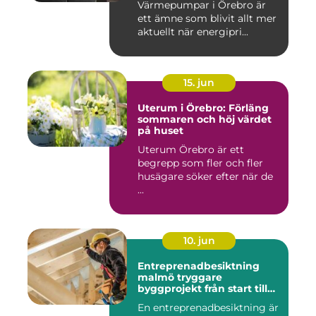
Värmepumpar i Örebro är
ett ämne som blivit allt mer
aktuellt när energipri...
15. jun
Uterum i Örebro: Förläng
sommaren och höj värdet
på huset
Uterum Örebro är ett
begrepp som fler och fler
husägare söker efter när de
...
10. jun
Entreprenadbesiktning
malmö tryggare
byggprojekt från start till
mål
En entreprenadbesiktning är