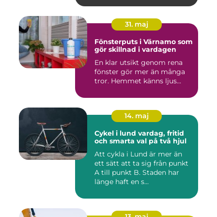
31. maj
Fönsterputs i Värnamo som
gör skillnad i vardagen
En klar utsikt genom rena
fönster gör mer än många
tror. Hemmet känns ljus...
14. maj
Cykel i lund vardag, fritid
och smarta val på två hjul
Att cykla i Lund är mer än
ett sätt att ta sig från punkt
A till punkt B. Staden har
länge haft en s...
13. maj