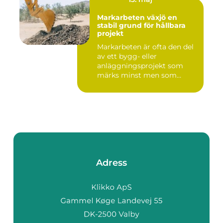
Markarbeten växjö en
stabil grund för hållbara
projekt
Markarbeten är ofta den del
av ett bygg- eller
anläggningsprojekt som
märks minst men som
betyder m...
Adress