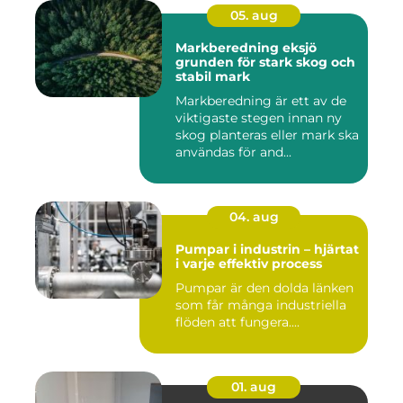
05. aug
Markberedning eksjö
grunden för stark skog och
stabil mark
Markberedning är ett av de
viktigaste stegen innan ny
skog planteras eller mark ska
användas för and...
04. aug
Pumpar i industrin – hjärtat
i varje effektiv process
Pumpar är den dolda länken
som får många industriella
flöden att fungera....
01. aug