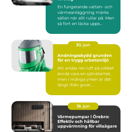
En fungerande vatten- och
värmeanläggning märks
sällan när allt rullar på. Men
så fort en läcka upps...
30. jun
Andningsskydd grunden
för en trygg arbetsmiljö
Att andas ren luft på jobbet
borde vara en självklarhet,
men i många yrken är det
långt ifrån givet....
18. jun
Värmepumpar i Örebro:
Effektiv och hållbar
uppvärmning för villaägare