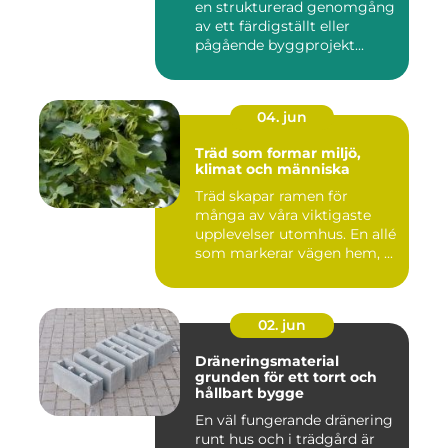
en strukturerad genomgång
av ett färdigställt eller
pågående byggprojekt...
04. jun
Träd som formar miljö,
klimat och människa
Träd skapar ramen för
många av våra viktigaste
upplevelser utomhus. En allé
som markerar vägen hem, ...
02. jun
Dräneringsmaterial
grunden för ett torrt och
hållbart bygge
En väl fungerande dränering
runt hus och i trädgård är