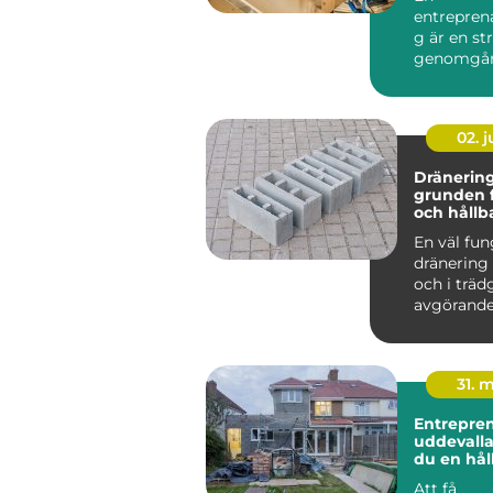
entrepren
g är en st
genomgån
färdigställ
pågående
byggprojek
02. 
Dränering
grunden fö
och hållb
En väl fu
dränering
och i träd
avgörande
länge en 
håller och..
31. 
Entrepre
uddevalla så skap
du en hål
för ditt p
Att få