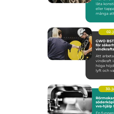
låta konst
eller tappa
många att
bytas ut. I..
02. j
GWO BST
för säkerh
vindkraft
Att arbet
vindkraft 
höga höjd
lyft och v
väder. ...
30. 
Rörmoka
söderköping 
vvs-hjälp
och föret
En funger