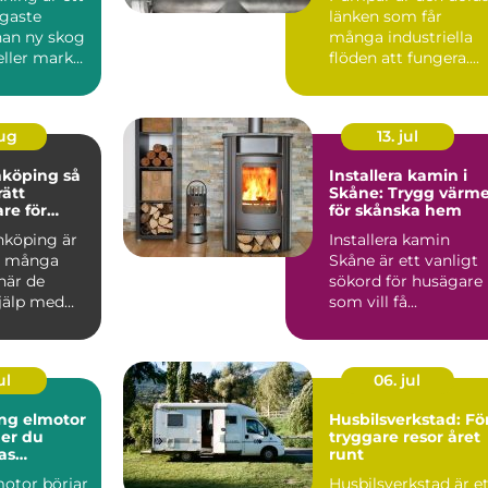
igaste
länken som får
nan ny skog
många industriella
eller mark
flöden att fungera....
das för
aug
13. jul
köping så
Installera kamin i
rätt
Skåne: Trygg värm
re för
för skånska hem
h vackra
nköping är
Installera kamin
beten
d många
Skåne är ett vanligt
när de
sökord för husägare
jälp med
som vill få...
kakelugnar
ul
06. jul
ng elmotor
Husbilsverkstad: Fö
ger du
tryggare resor året
as
runt
motor börjar
Husbilsverkstad är e