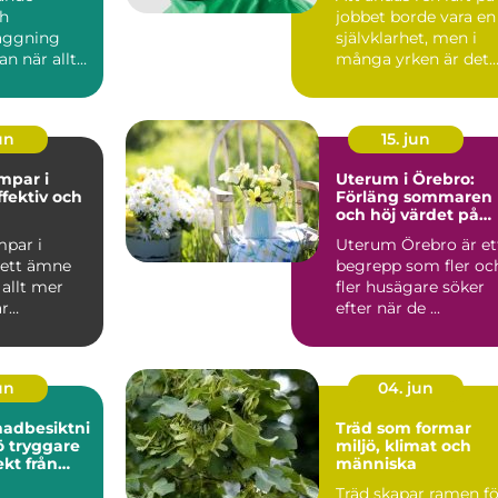
ch
jobbet borde vara en
äggning
självklarhet, men i
an när allt
många yrken är det
Men så fort
långt ifrån givet....
ps...
jun
15. jun
par i
Uterum i Örebro:
ffektiv och
Förläng sommaren
och höj värdet på
ing för
huset
par i
Uterum Örebro är et
 ett ämne
begrepp som fler oc
 allt mer
fler husägare söker
är
efter när de ...
.
jun
04. jun
nadbesiktni
Träd som formar
re
miljö, klimat och
kt från
människa
mål
Träd skapar ramen fö