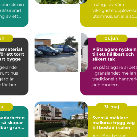
adbesiktnin
många av våra
rukturerad
viktigaste upplevels
g av ett
utomhus. En allé so
t eller
markerar vägen hem
...
t...
jun
01. jun
smaterial
Plåtslagare nyckeln
r ett torrt
till ett hållbart och
art bygge
säkert tak
ngerande
En plåtslagare arbet
 runt hus
i gränslandet mellan
gård är
traditionellt hantver
 för hur
och modern
byggnad
byggteknik. Yrket
.
hand...
maj
31. maj
nadarbeten
Svensk mäklare
ar
mallorca trygg väg
lbar grund
till bostad i solen
rojekt
Att köpa bostad