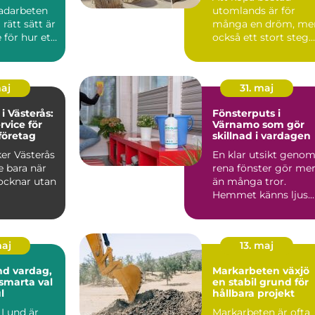
adarbeten
utomlands är för
 rätt sätt är
många en dröm, me
för hur ett
också ett stort steg.
kt mår på
Regler, språk, kultur
och ...
maj
31. maj
 i Västerås:
Fönsterputs i
rvice för
Värnamo som gör
företag
skillnad i vardagen
ker Västerås
En klar utsikt geno
te bara när
rena fönster gör me
ocknar utan
än många tror.
Hemmet känns ljus...
maj
13. maj
dag,
Markarbeten växjö
 smarta val
en stabil grund för
l
hållbara projekt
i Lund är
Markarbeten är ofta