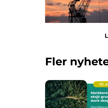
L
Fler nyhet
05. 
Markbere
eksjö grunden för
stark skog
mark
Markbered