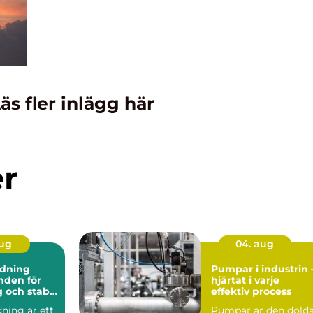
äs fler inlägg här
er
aug
04. aug
dning
Pumpar i industrin 
hjärtat i varje
 och stabil
effektiv process
ning är ett
Pumpar är den dold