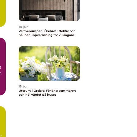
18. jun
Värmepumpar i Örebro: Effektiv och
hållbar uppvärmning för villaägare
t
h
15. jun
Uterum i Örebro: Förläng sommaren
och höj värdet på huset
r