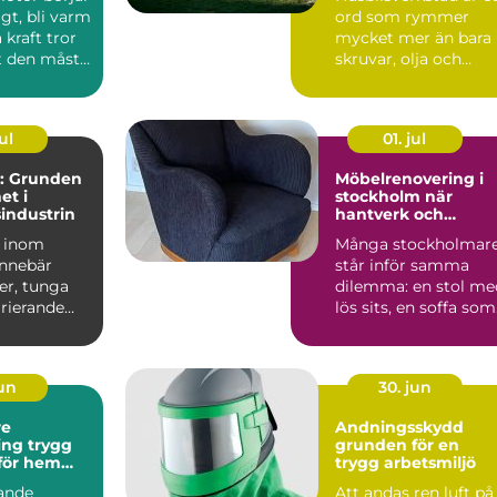
igt, bli varm
ord som rymmer
 kraft tror
mycket mer än bara
 den måste
skruvar, olja och
.
verktyg. En mod...
ul
01. jul
: Grunden
Möbelrenovering i
et i
stockholm när
sindustrin
hantverk och
hållbarhet möts
a inom
Många stockholmar
innebär
står inför samma
er, tunga
dilemma: en stol me
arierande
lös sits, en soffa som
sjunkit ihop eller e...
jun
30. jun
re
Andningsskydd
trygg
grunden för en
 för hem
trygg arbetsmiljö
ag
ande
Att andas ren luft på