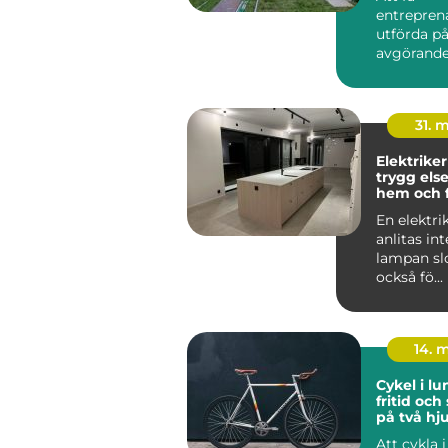
entrepren
utförda på
avgörande 
byggproje
lång sikt...
31. 
Elektriker
trygg else
hem och 
En elektri
anlitas in
lampan sl
också fö...
14. 
Cykel i lund var
fritid och
på två hju
Att cykla 