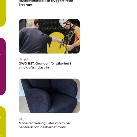
Husbilsverkstad: För tryggare resor
året runt
e
02. jul
GWO BST: Grunden för säkerhet i
vindkraftsindustrin
r
01. jul
Möbelrenovering i stockholm när
hantverk och hållbarhet möts
tt