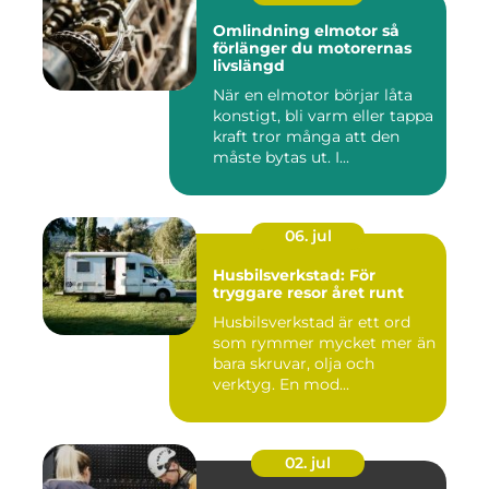
Omlindning elmotor så
förlänger du motorernas
livslängd
När en elmotor börjar låta
konstigt, bli varm eller tappa
kraft tror många att den
måste bytas ut. I...
06. jul
Husbilsverkstad: För
tryggare resor året runt
Husbilsverkstad är ett ord
som rymmer mycket mer än
bara skruvar, olja och
verktyg. En mod...
02. jul