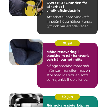
GWO BST: Grunden för
säkerhet i
vindkraftsindustrin
Att arbeta inom vindkraft
innebär höga höjder, tunga
lyft och varierande väder. ...
01. jul
Möbelrenovering i
stockholm när hantverk
och hållbarhet möts
Många stockholmare står
inför samma dilemma: en
stol med lös sits, en soffa
som sjunkit ihop eller e...
30. jun
Rörmokare söderköping