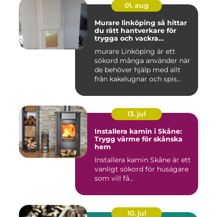
01. aug
Murare linköping så hittar
du rätt hantverkare för
trygga och vackra
mureriarbeten
murare Linköping är ett
sökord många använder när
de behöver hjälp med allt
från kakelugnar och spis...
13. jul
Installera kamin i Skåne:
Trygg värme för skånska
hem
Installera kamin Skåne är ett
vanligt sökord för husägare
som vill få...
10. jul