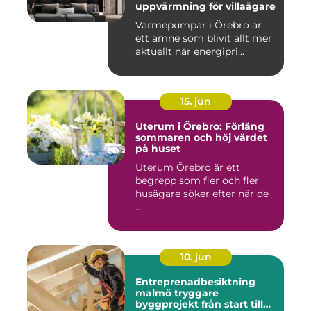
uppvärmning för villaägare
Värmepumpar i Örebro är
ett ämne som blivit allt mer
aktuellt när energipri...
15. jun
Uterum i Örebro: Förläng
sommaren och höj värdet
på huset
Uterum Örebro är ett
begrepp som fler och fler
husägare söker efter när de
...
10. jun
Entreprenadbesiktning
malmö tryggare
byggprojekt från start till