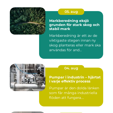
05. aug
Markberedning eksjö
grunden för stark skog och
stabil mark
Markberedning är ett av de
viktigaste stegen innan ny
skog planteras eller mark ska
användas för and...
04. aug
Pumpar i industrin – hjärtat
i varje effektiv process
Pumpar är den dolda länken
som får många industriella
flöden att fungera....