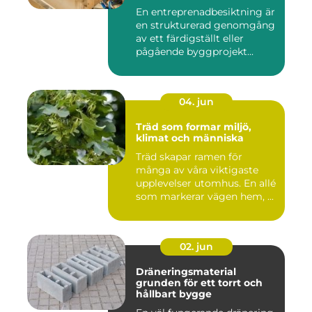
mål
En entreprenadbesiktning är
en strukturerad genomgång
av ett färdigställt eller
pågående byggprojekt...
04. jun
Träd som formar miljö,
klimat och människa
Träd skapar ramen för
många av våra viktigaste
upplevelser utomhus. En allé
som markerar vägen hem, ...
02. jun
Dräneringsmaterial
grunden för ett torrt och
hållbart bygge