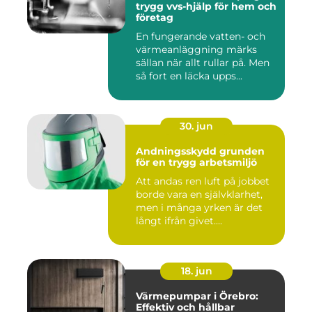
trygg vvs-hjälp för hem och
företag
En fungerande vatten- och
värmeanläggning märks
sällan när allt rullar på. Men
så fort en läcka upps...
30. jun
Andningsskydd grunden
för en trygg arbetsmiljö
Att andas ren luft på jobbet
borde vara en självklarhet,
men i många yrken är det
långt ifrån givet....
18. jun
Värmepumpar i Örebro:
Effektiv och hållbar