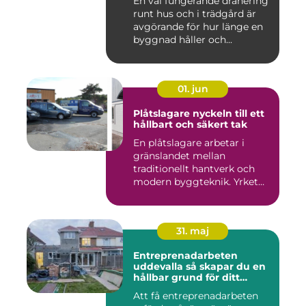
En väl fungerande dränering
runt hus och i trädgård är
avgörande för hur länge en
byggnad håller och...
01. jun
Plåtslagare nyckeln till ett
hållbart och säkert tak
En plåtslagare arbetar i
gränslandet mellan
traditionellt hantverk och
modern byggteknik. Yrket
hand...
31. maj
Entreprenadarbeten
uddevalla så skapar du en
hållbar grund för ditt
projekt
Att få entreprenadarbeten