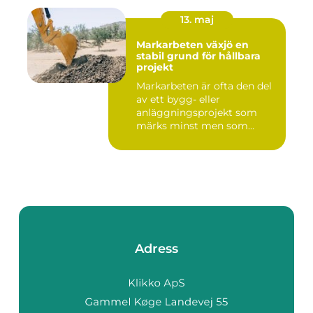
13. maj
Markarbeten växjö en
stabil grund för hållbara
projekt
Markarbeten är ofta den del
av ett bygg- eller
anläggningsprojekt som
märks minst men som
betyder m...
Adress