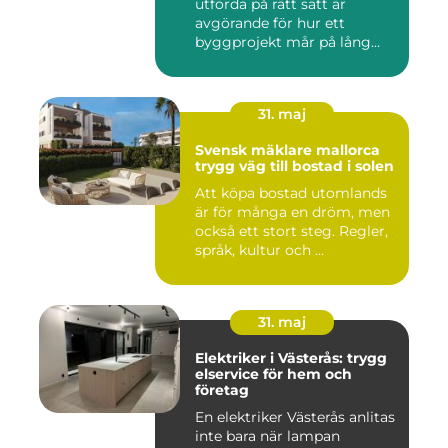
utförda på rätt sätt är
avgörande för hur ett
byggprojekt mår på lång
sikt...
31. maj
Svensk mäklare mallorca
trygg väg till bostad i solen
Att köpa bostad utomlands
är för många en dröm, men
också ett stort steg. Regler,
språk, kultur och ...
31. maj
Elektriker i Västerås: trygg
elservice för hem och
företag
En elektriker Västerås anlitas
inte bara när lampan