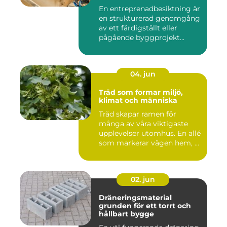
mål
En entreprenadbesiktning är
en strukturerad genomgång
av ett färdigställt eller
pågående byggprojekt...
04. jun
Träd som formar miljö,
klimat och människa
Träd skapar ramen för
många av våra viktigaste
upplevelser utomhus. En allé
som markerar vägen hem, ...
02. jun
Dräneringsmaterial
grunden för ett torrt och
hållbart bygge