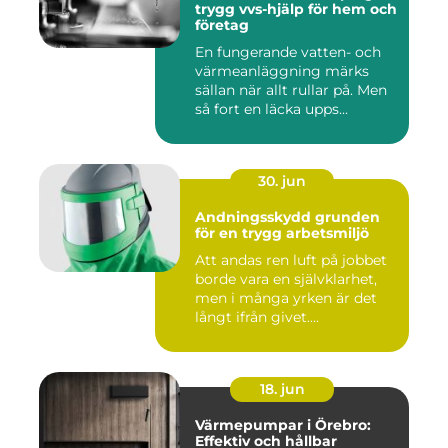
trygg vvs-hjälp för hem och
företag
En fungerande vatten- och
värmeanläggning märks
sällan när allt rullar på. Men
så fort en läcka upps...
30. jun
Andningsskydd grunden
för en trygg arbetsmiljö
Att andas ren luft på jobbet
borde vara en självklarhet,
men i många yrken är det
långt ifrån givet....
18. jun
Värmepumpar i Örebro:
Effektiv och hållbar