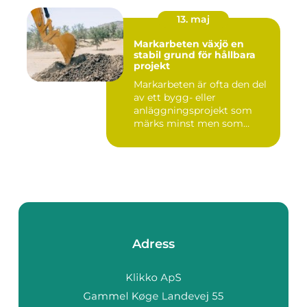
13. maj
Markarbeten växjö en
stabil grund för hållbara
projekt
Markarbeten är ofta den del
av ett bygg- eller
anläggningsprojekt som
märks minst men som
betyder m...
Adress