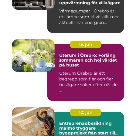
uppvärmning för villaägare
Värmepumpar i Örebro är
ett ämne som blivit allt mer
aktuellt när energipri...
15. jun
Uterum i Örebro: Förläng
sommaren och höj värdet
på huset
Uterum Örebro är ett
begrepp som fler och fler
husägare söker efter när de
...
10. jun
Entreprenadbesiktning
malmö tryggare
byggprojekt från start till