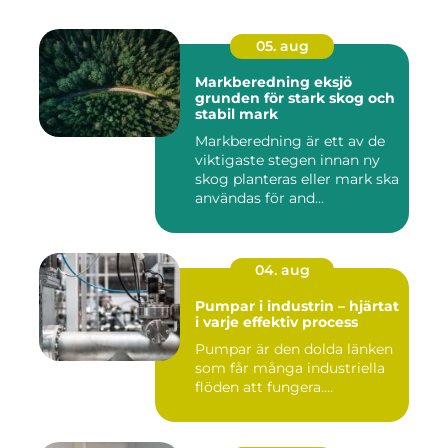
05. aug
Markberedning eksjö
grunden för stark skog och
stabil mark
Markberedning är ett av de
viktigaste stegen innan ny
skog planteras eller mark ska
användas för and...
04. aug
Pumpar i industrin – hjärtat
i varje effektiv process
Pumpar är den dolda länken
som får många industriella
flöden att fungera....