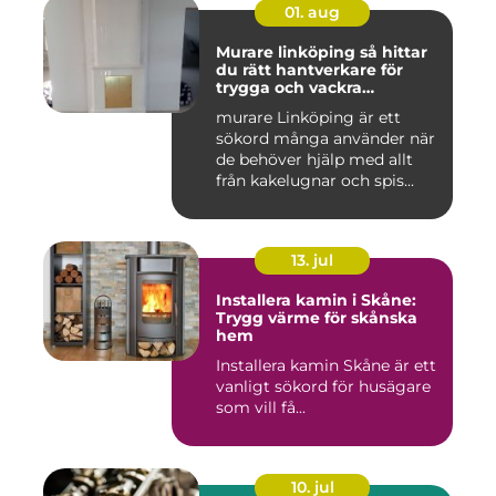
01. aug
Murare linköping så hittar
du rätt hantverkare för
trygga och vackra
mureriarbeten
murare Linköping är ett
sökord många använder när
de behöver hjälp med allt
från kakelugnar och spis...
13. jul
Installera kamin i Skåne:
Trygg värme för skånska
hem
Installera kamin Skåne är ett
vanligt sökord för husägare
som vill få...
10. jul