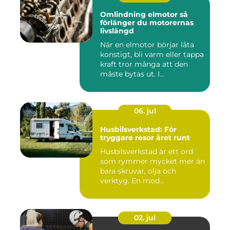
Omlindning elmotor så
förlänger du motorernas
livslängd
När en elmotor börjar låta
konstigt, bli varm eller tappa
kraft tror många att den
måste bytas ut. I...
06. jul
Husbilsverkstad: För
tryggare resor året runt
Husbilsverkstad är ett ord
som rymmer mycket mer än
bara skruvar, olja och
verktyg. En mod...
02. jul