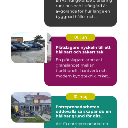
En väl fungerande dränering
runt hus och i trädgård är
avgörande för hur länge en
byggnad håller och...
01. jun
Plåtslagare nyckeln till ett
hållbart och säkert tak
En plåtslagare arbetar i
gränslandet mellan
traditionellt hantverk och
modern byggteknik. Yrket
hand...
31. maj
Entreprenadarbeten
uddevalla så skapar du en
hållbar grund för ditt
projekt
Att få entreprenadarbeten