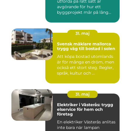
utförda på rätt sätt är
avgörande för hur ett
byggprojekt mår på lång
sikt...
31. maj
Svensk mäklare mallorca
trygg väg till bostad i solen
Att köpa bostad utomlands
är för många en dröm, men
också ett stort steg. Regler,
språk, kultur och ...
31. maj
Elektriker i Västerås: trygg
elservice för hem och
företag
En elektriker Västerås anlitas
inte bara när lampan