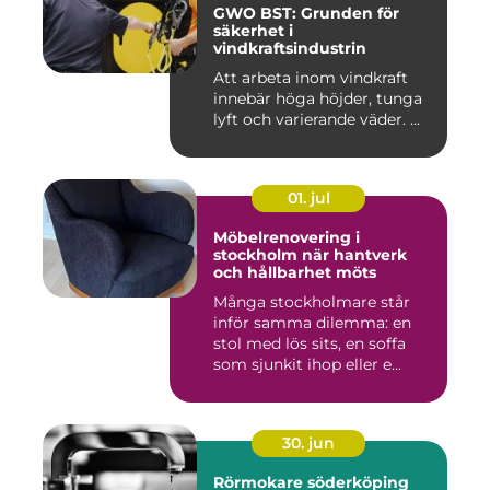
GWO BST: Grunden för
säkerhet i
vindkraftsindustrin
Att arbeta inom vindkraft
innebär höga höjder, tunga
lyft och varierande väder. ...
01. jul
Möbelrenovering i
stockholm när hantverk
och hållbarhet möts
Många stockholmare står
inför samma dilemma: en
stol med lös sits, en soffa
som sjunkit ihop eller e...
30. jun
Rörmokare söderköping