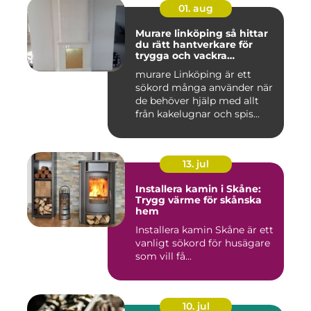
01. aug
Murare linköping så hittar
du rätt hantverkare för
trygga och vackra
mureriarbeten
murare Linköping är ett
sökord många använder när
de behöver hjälp med allt
från kakelugnar och spis...
13. jul
Installera kamin i Skåne:
Trygg värme för skånska
hem
Installera kamin Skåne är ett
vanligt sökord för husägare
som vill få...
10. jul