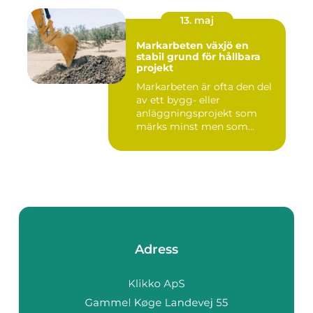
13. maj
Markarbeten växjö en
stabil grund för hållbara
projekt
Markarbeten är ofta den del
av ett bygg- eller
anläggningsprojekt som
märks minst men som
betyder m...
Adress