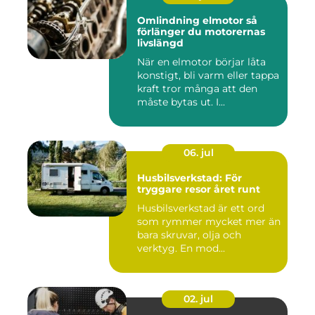
Omlindning elmotor så
förlänger du motorernas
livslängd
När en elmotor börjar låta
konstigt, bli varm eller tappa
kraft tror många att den
måste bytas ut. I...
06. jul
Husbilsverkstad: För
tryggare resor året runt
Husbilsverkstad är ett ord
som rymmer mycket mer än
bara skruvar, olja och
verktyg. En mod...
02. jul