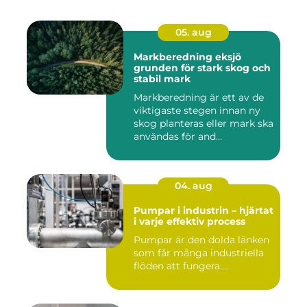
05. aug
Markberedning eksjö
grunden för stark skog och
stabil mark
Markberedning är ett av de
viktigaste stegen innan ny
skog planteras eller mark ska
användas för and...
04. aug
Pumpar i industrin – hjärtat
i varje effektiv process
Pumpar är den dolda länken
som får många industriella
flöden att fungera....