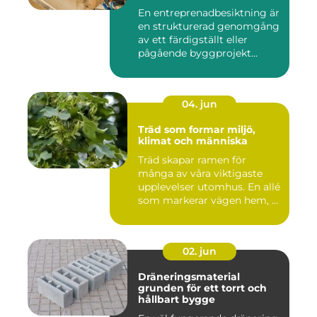
mål
En entreprenadbesiktning är
en strukturerad genomgång
av ett färdigställt eller
pågående byggprojekt...
04. jun
Träd som formar miljö,
klimat och människa
Träd skapar ramen för
många av våra viktigaste
upplevelser utomhus. En allé
som markerar vägen hem, ...
02. jun
Dräneringsmaterial
grunden för ett torrt och
hållbart bygge