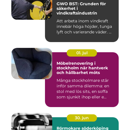
GWO BST: Grunden för
säkerhet i
vindkraftsindustrin
Att arbeta inom vindkraft
innebär höga höjder, tunga
lyft och varierande väder. ...
01. jul
Möbelrenovering i
stockholm när hantverk
och hållbarhet möts
Många stockholmare står
inför samma dilemma: en
stol med lös sits, en soffa
som sjunkit ihop eller e...
30. jun
Rörmokare söderköping