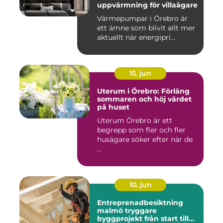
uppvärmning för villaägare
Värmepumpar i Örebro är
ett ämne som blivit allt mer
aktuellt när energipri...
15. jun
Uterum i Örebro: Förläng
sommaren och höj värdet
på huset
Uterum Örebro är ett
begrepp som fler och fler
husägare söker efter när de
...
10. jun
Entreprenadbesiktning
malmö tryggare
byggprojekt från start till