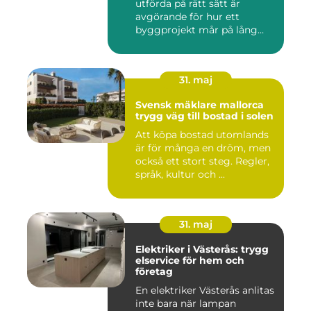
utförda på rätt sätt är
avgörande för hur ett
byggprojekt mår på lång
sikt...
31. maj
Svensk mäklare mallorca
trygg väg till bostad i solen
Att köpa bostad utomlands
är för många en dröm, men
också ett stort steg. Regler,
språk, kultur och ...
31. maj
Elektriker i Västerås: trygg
elservice för hem och
företag
En elektriker Västerås anlitas
inte bara när lampan