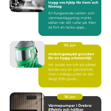
trygg vvs-hjälp för hem och
företag
En fungerande vatten- och
värmeanläggning märks
sällan när allt rullar på. Men
så fort en läcka upps...
30. jun
Andningsskydd grunden
för en trygg arbetsmiljö
Att andas ren luft på jobbet
borde vara en självklarhet,
men i många yrken är det
långt ifrån givet....
18. jun
Värmepumpar i Örebro:
Effektiv och hållbar