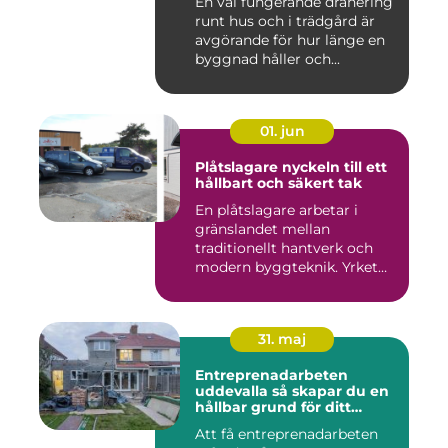
En väl fungerande dränering
runt hus och i trädgård är
avgörande för hur länge en
byggnad håller och...
01. jun
Plåtslagare nyckeln till ett
hållbart och säkert tak
En plåtslagare arbetar i
gränslandet mellan
traditionellt hantverk och
modern byggteknik. Yrket
hand...
31. maj
Entreprenadarbeten
uddevalla så skapar du en
hållbar grund för ditt
projekt
Att få entreprenadarbeten