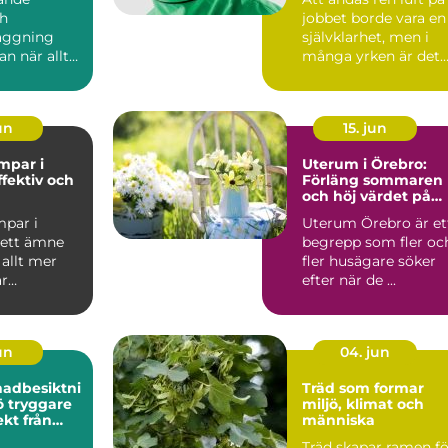
ch
jobbet borde vara en
äggning
självklarhet, men i
an när allt
många yrken är det
Men så fort
långt ifrån givet....
ps...
jun
15. jun
par i
Uterum i Örebro:
ffektiv och
Förläng sommaren
och höj värdet på
ing för
huset
par i
Uterum Örebro är et
 ett ämne
begrepp som fler oc
 allt mer
fler husägare söker
är
efter när de ...
.
jun
04. jun
nadbesiktni
Träd som formar
re
miljö, klimat och
kt från
människa
mål
Träd skapar ramen fö