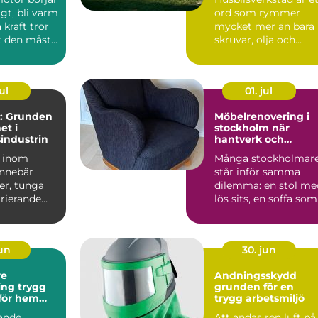
igt, bli varm
ord som rymmer
 kraft tror
mycket mer än bara
 den måste
skruvar, olja och
.
verktyg. En mod...
ul
01. jul
: Grunden
Möbelrenovering i
et i
stockholm när
sindustrin
hantverk och
hållbarhet möts
a inom
Många stockholmar
innebär
står inför samma
er, tunga
dilemma: en stol me
arierande
lös sits, en soffa som
sjunkit ihop eller e...
jun
30. jun
re
Andningsskydd
trygg
grunden för en
 för hem
trygg arbetsmiljö
ag
ande
Att andas ren luft på