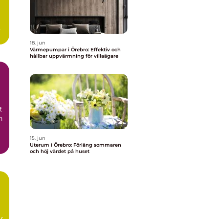
18. jun
Värmepumpar i Örebro: Effektiv och
hållbar uppvärmning för villaägare
t
h
15. jun
Uterum i Örebro: Förläng sommaren
och höj värdet på huset
r