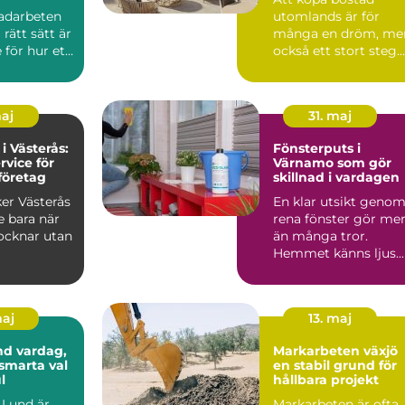
adarbeten
utomlands är för
 rätt sätt är
många en dröm, me
för hur ett
också ett stort steg.
kt mår på
Regler, språk, kultur
och ...
maj
31. maj
 i Västerås:
Fönsterputs i
rvice för
Värnamo som gör
företag
skillnad i vardagen
ker Västerås
En klar utsikt geno
te bara när
rena fönster gör me
ocknar utan
än många tror.
Hemmet känns ljus...
maj
13. maj
dag,
Markarbeten växjö
 smarta val
en stabil grund för
l
hållbara projekt
i Lund är
Markarbeten är ofta