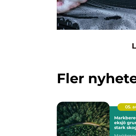
L
Fler nyhet
05. 
Markbere
eksjö grunden för
stark skog
mark
Markbered