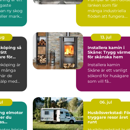
igaste
länken som får
nan ny skog
många industriella
eller mark
flöden att fungera....
das för
aug
13. jul
köping så
Installera kamin i
rätt
Skåne: Trygg värm
re för
för skånska hem
h vackra
nköping är
Installera kamin
beten
d många
Skåne är ett vanligt
när de
sökord för husägare
jälp med
som vill få...
kakelugnar
ul
06. jul
ng elmotor
Husbilsverkstad: Fö
ger du
tryggare resor året
as
runt
motor börjar
Husbilsverkstad är e