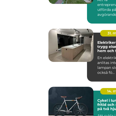
entrepren
utförda på
avgörande 
byggproje
lång sikt...
31. 
Elektriker
trygg else
hem och 
En elektri
anlitas in
lampan sl
också fö...
14. 
Cykel i lund var
fritid och
på två hju
Att cykla 