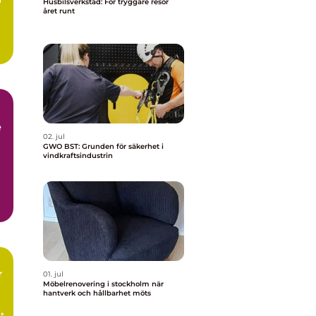
Husbilsverkstad: För tryggare resor
året runt
e
02. jul
GWO BST: Grunden för säkerhet i
vindkraftsindustrin
r
01. jul
Möbelrenovering i stockholm när
hantverk och hållbarhet möts
tt