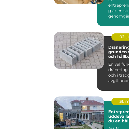
entrepren
g är en st
genomgån
färdigställ
pågående
byggprojek
02. 
Dränering
grunden fö
och hållb
En väl fu
dränering
och i träd
avgörande
länge en 
håller och..
31. 
Entrepre
uddevalla så skap
du en hål
för ditt p
Att få