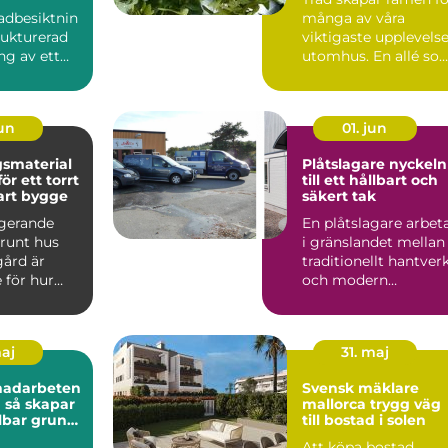
adbesiktnin
många av våra
rukturerad
viktigaste upplevels
g av ett
utomhus. En allé so
t eller
markerar vägen hem
...
t...
jun
01. jun
smaterial
Plåtslagare nyckeln
r ett torrt
till ett hållbart och
art bygge
säkert tak
ngerande
En plåtslagare arbet
 runt hus
i gränslandet mellan
gård är
traditionellt hantver
 för hur
och modern
byggnad
byggteknik. Yrket
.
hand...
maj
31. maj
nadarbeten
Svensk mäklare
ar
mallorca trygg väg
lbar grund
till bostad i solen
rojekt
Att köpa bostad