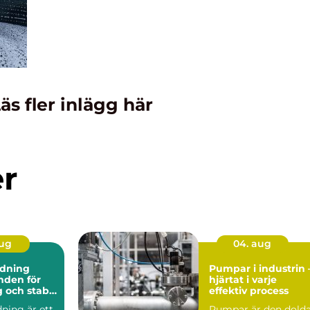
äs fler inlägg här
er
aug
04. aug
dning
Pumpar i industrin 
hjärtat i varje
 och stabil
effektiv process
ning är ett
Pumpar är den dold