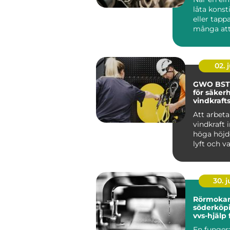
låta konst
eller tappa
många att
bytas ut. I..
02. j
GWO BST
för säkerh
vindkraft
Att arbet
vindkraft 
höga höjd
lyft och v
väder. ...
30. 
Rörmoka
söderköping 
vvs-hjälp
och föret
En funger