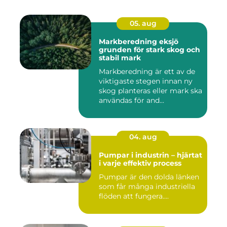
05. aug
Markberedning eksjö
grunden för stark skog och
stabil mark
Markberedning är ett av de
viktigaste stegen innan ny
skog planteras eller mark ska
användas för and...
04. aug
Pumpar i industrin – hjärtat
i varje effektiv process
Pumpar är den dolda länken
som får många industriella
flöden att fungera....