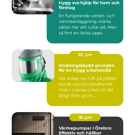
trygg vvs-hjälp för hem och
företag
En fungerande vatten- och
värmeanläggning märks
sällan när allt rullar på. Men
så fort en läcka upps...
30. jun
Andningsskydd grunden
för en trygg arbetsmiljö
Att andas ren luft på jobbet
borde vara en självklarhet,
men i många yrken är det
långt ifrån givet....
18. jun
Värmepumpar i Örebro:
Effektiv och hållbar