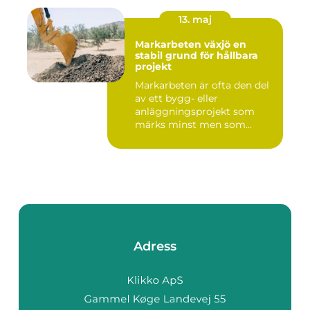
13. maj
Markarbeten växjö en
stabil grund för hållbara
projekt
Markarbeten är ofta den del
av ett bygg- eller
anläggningsprojekt som
märks minst men som
betyder m...
Adress