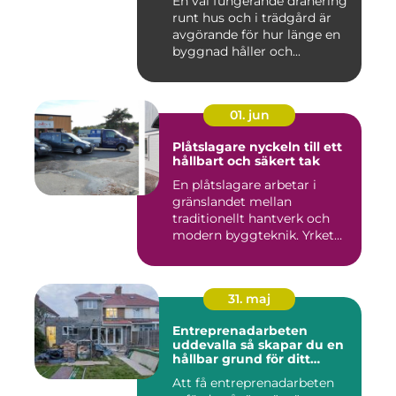
En väl fungerande dränering
runt hus och i trädgård är
avgörande för hur länge en
byggnad håller och...
01. jun
Plåtslagare nyckeln till ett
hållbart och säkert tak
En plåtslagare arbetar i
gränslandet mellan
traditionellt hantverk och
modern byggteknik. Yrket
hand...
31. maj
Entreprenadarbeten
uddevalla så skapar du en
hållbar grund för ditt
projekt
Att få entreprenadarbeten