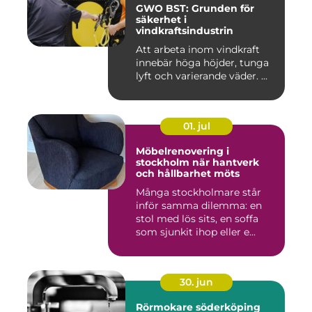
GWO BST: Grunden för
säkerhet i
vindkraftsindustrin
Att arbeta inom vindkraft
innebär höga höjder, tunga
lyft och varierande väder. ...
01. jul
Möbelrenovering i
stockholm när hantverk
och hållbarhet möts
Många stockholmare står
inför samma dilemma: en
stol med lös sits, en soffa
som sjunkit ihop eller e...
30. jun
Rörmokare söderköping