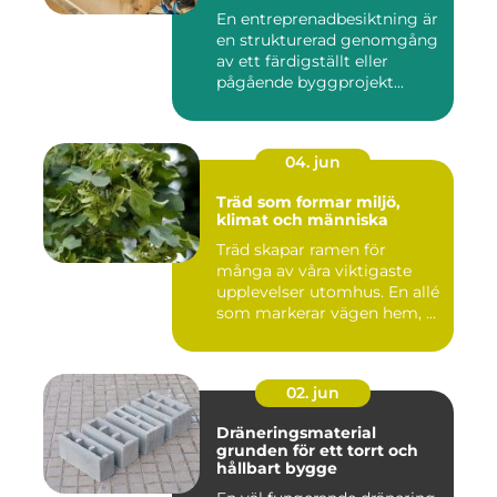
mål
En entreprenadbesiktning är
en strukturerad genomgång
av ett färdigställt eller
pågående byggprojekt...
04. jun
Träd som formar miljö,
klimat och människa
Träd skapar ramen för
många av våra viktigaste
upplevelser utomhus. En allé
som markerar vägen hem, ...
02. jun
Dräneringsmaterial
grunden för ett torrt och
hållbart bygge