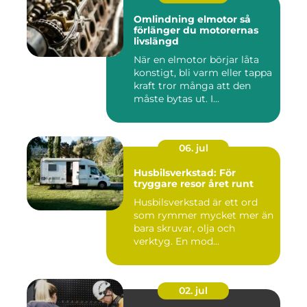
Omlindning elmotor så
förlänger du motorernas
livslängd
När en elmotor börjar låta
konstigt, bli varm eller tappa
kraft tror många att den
måste bytas ut. I...
06. jul
Husbilsverkstad: För
tryggare resor året runt
Husbilsverkstad är ett ord
som rymmer mycket mer än
bara skruvar, olja och
verktyg. En mod...
02. jul