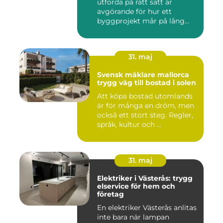
utförda på rätt sätt är
avgörande för hur ett
byggprojekt mår på lång
sikt...
31. maj
Svensk mäklare mallorca
trygg väg till bostad i solen
Att köpa bostad utomlands
är för många en dröm, men
också ett stort steg. Regler,
språk, kultur och ...
31. maj
Elektriker i Västerås: trygg
elservice för hem och
företag
En elektriker Västerås anlitas
inte bara när lampan