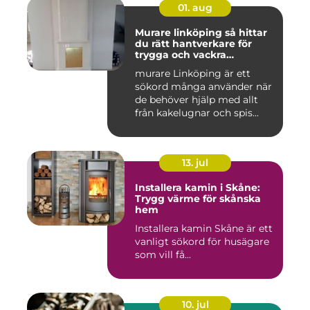
01. aug
Murare linköping så hittar
du rätt hantverkare för
trygga och vackra
mureriarbeten
murare Linköping är ett
sökord många använder när
de behöver hjälp med allt
från kakelugnar och spis...
13. jul
Installera kamin i Skåne:
Trygg värme för skånska
hem
Installera kamin Skåne är ett
vanligt sökord för husägare
som vill få...
10. jul