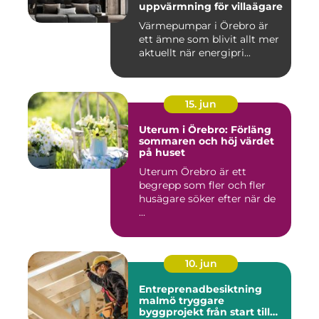
uppvärmning för villaägare
Värmepumpar i Örebro är
ett ämne som blivit allt mer
aktuellt när energipri...
15. jun
Uterum i Örebro: Förläng
sommaren och höj värdet
på huset
Uterum Örebro är ett
begrepp som fler och fler
husägare söker efter när de
...
10. jun
Entreprenadbesiktning
malmö tryggare
byggprojekt från start till