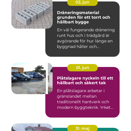
02. jun
Dräneringsmaterial
grunden för ett torrt och
hållbart bygge
En väl fungerande dränering
runt hus och i trädgård är
avgörande för hur länge en
byggnad håller och...
01. jun
Plåtslagare nyckeln till ett
hållbart och säkert tak
En plåtslagare arbetar i
gränslandet mellan
traditionellt hantverk och
modern byggteknik. Yrket
hand...
31. maj