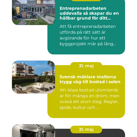
Entreprenadarbeten
uddevalla så skapar du en
hållbar grund för ditt
projekt
Att få entreprenadarbeten
utförda på rätt sätt är
avgörande för hur ett
byggprojekt mår på lång
sikt...
31. maj
Svensk mäklare mallorca
trygg väg till bostad i solen
Att köpa bostad utomlands
är för många en dröm, men
också ett stort steg. Regler,
språk, kultur och ...
31. maj