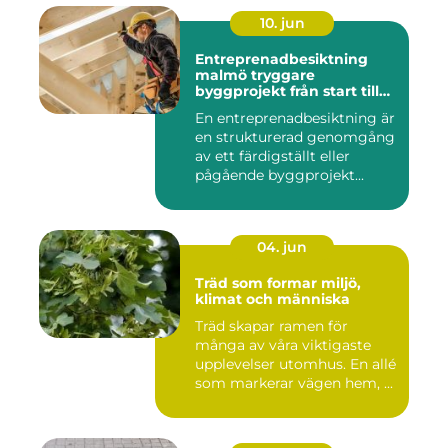
10. jun
Entreprenadbesiktning
malmö tryggare
byggprojekt från start till
mål
En entreprenadbesiktning är
en strukturerad genomgång
av ett färdigställt eller
pågående byggprojekt...
04. jun
Träd som formar miljö,
klimat och människa
Träd skapar ramen för
många av våra viktigaste
upplevelser utomhus. En allé
som markerar vägen hem, ...