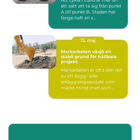
Att cykla i Lund är mer än
ett sätt att ta sig från punkt
A till punkt B. Staden har
länge haft en s...
13. maj
Markarbeten växjö en
stabil grund för hållbara
projekt
Markarbeten är ofta den del
av ett bygg- eller
anläggningsprojekt som
märks minst men som
betyder m...