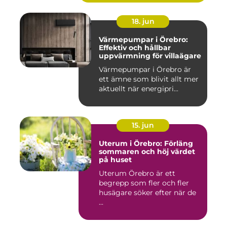
18. jun
Värmepumpar i Örebro:
Effektiv och hållbar
uppvärmning för villaägare
Värmepumpar i Örebro är
ett ämne som blivit allt mer
aktuellt när energipri...
15. jun
Uterum i Örebro: Förläng
sommaren och höj värdet
på huset
Uterum Örebro är ett
begrepp som fler och fler
husägare söker efter när de
...