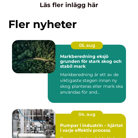
Läs fler inlägg här
Fler nyheter
05. aug
Markberedning eksjö
grunden för stark skog och
stabil mark
Markberedning är ett av de
viktigaste stegen innan ny
skog planteras eller mark ska
användas för and...
04. aug
Pumpar i industrin – hjärtat
i varje effektiv process