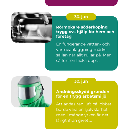
30. jun
Rörmokare söderköping
trygg vvs-hjälp för hem och
företag
En fungerande vatten- och
värmeanläggning märks
sällan när allt rullar på. Men
så fort en läcka upps...
30. jun
Andningsskydd grunden
för en trygg arbetsmiljö
Att andas ren luft på jobbet
borde vara en självklarhet,
men i många yrken är det
långt ifrån givet....