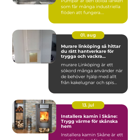
Pumpar är den dolda länken
som får många industriella
flöden att fungera....
01. aug
Murare linköping så hittar
du rätt hantverkare för
trygga och vackra
mureriarbeten
murare Linköping är ett
sökord många använder när
de behöver hjälp med allt
från kakelugnar och spis...
13. jul
Installera kamin i Skåne:
Trygg värme för skånska
hem
Installera kamin Skåne är ett