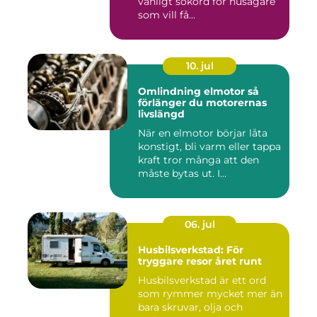
vanligt sökord för husägare
som vill få...
10. jul
Omlindning elmotor så
förlänger du motorernas
livslängd
När en elmotor börjar låta
konstigt, bli varm eller tappa
kraft tror många att den
måste bytas ut. I...
06. jul
Husbilsverkstad: För
tryggare resor året runt
Husbilsverkstad är ett ord
som rymmer mycket mer än
bara skruvar, olja och