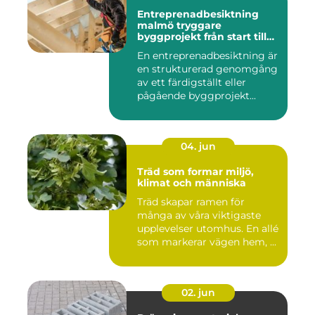
Entreprenadbesiktning
malmö tryggare
byggprojekt från start till
mål
En entreprenadbesiktning är
en strukturerad genomgång
av ett färdigställt eller
pågående byggprojekt...
04. jun
Träd som formar miljö,
klimat och människa
Träd skapar ramen för
många av våra viktigaste
upplevelser utomhus. En allé
som markerar vägen hem, ...
02. jun