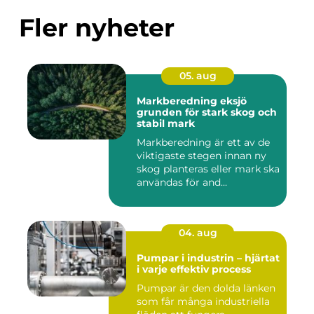
Fler nyheter
05. aug
Markberedning eksjö
grunden för stark skog och
stabil mark
Markberedning är ett av de
viktigaste stegen innan ny
skog planteras eller mark ska
användas för and...
04. aug
Pumpar i industrin – hjärtat
i varje effektiv process
Pumpar är den dolda länken
som får många industriella