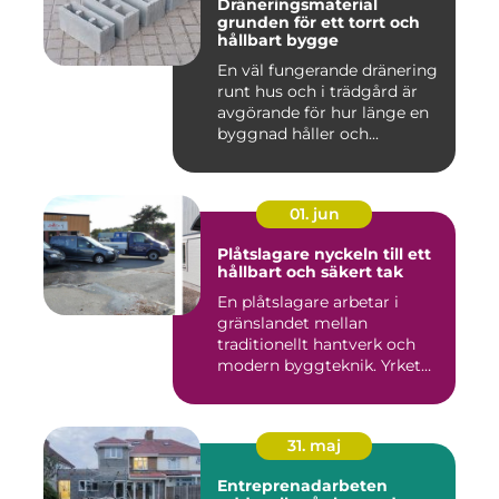
Dräneringsmaterial
grunden för ett torrt och
hållbart bygge
En väl fungerande dränering
runt hus och i trädgård är
avgörande för hur länge en
byggnad håller och...
01. jun
Plåtslagare nyckeln till ett
hållbart och säkert tak
En plåtslagare arbetar i
gränslandet mellan
traditionellt hantverk och
modern byggteknik. Yrket
hand...
31. maj
Entreprenadarbeten