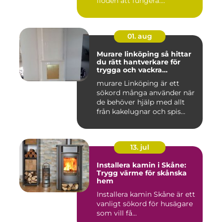
flöden att fungera....
01. aug
Murare linköping så hittar
du rätt hantverkare för
trygga och vackra
mureriarbeten
murare Linköping är ett
sökord många använder när
de behöver hjälp med allt
från kakelugnar och spis...
13. jul
Installera kamin i Skåne:
Trygg värme för skånska
hem
Installera kamin Skåne är ett
vanligt sökord för husägare
som vill få...