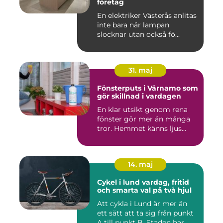
företag
En elektriker Västerås anlitas
inte bara när lampan
slocknar utan också fö...
31. maj
Fönsterputs i Värnamo som
gör skillnad i vardagen
En klar utsikt genom rena
fönster gör mer än många
tror. Hemmet känns ljus...
14. maj
Cykel i lund vardag, fritid
och smarta val på två hjul
Att cykla i Lund är mer än
ett sätt att ta sig från punkt
A till punkt B. Staden har