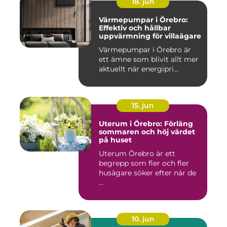
18. jun
Värmepumpar i Örebro:
Effektiv och hållbar
uppvärmning för villaägare
Värmepumpar i Örebro är
ett ämne som blivit allt mer
aktuellt när energipri...
15. jun
Uterum i Örebro: Förläng
sommaren och höj värdet
på huset
Uterum Örebro är ett
begrepp som fler och fler
husägare söker efter när de
...
10. jun