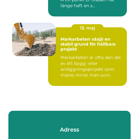
länge haft en s...
13. maj
Markarbeten växjö en
stabil grund för hållbara
projekt
Markarbeten är ofta den del
av ett bygg- eller
anläggningsprojekt som
märks minst men som
betyder m...
Adress