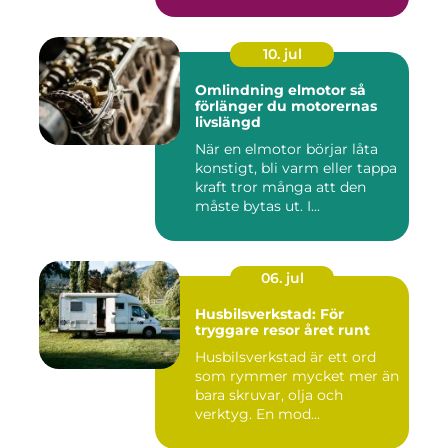
10. jul
Omlindning elmotor så
förlänger du motorernas
livslängd
När en elmotor börjar låta
konstigt, bli varm eller tappa
kraft tror många att den
måste bytas ut. I...
06. jul
Husbilsverkstad: För
tryggare resor året runt
Husbilsverkstad är ett ord
som rymmer mycket mer än
bara skruvar, olja och
verktyg. En mod...