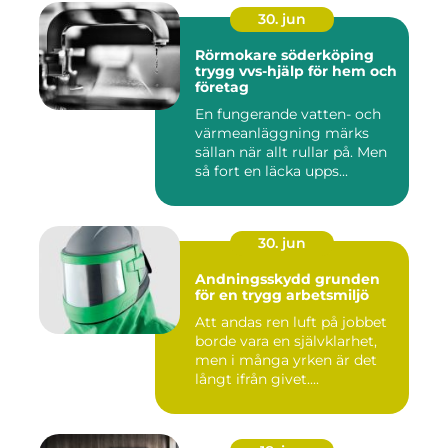
30. jun
Rörmokare söderköping
trygg vvs-hjälp för hem och
företag
En fungerande vatten- och
värmeanläggning märks
sällan när allt rullar på. Men
så fort en läcka upps...
30. jun
Andningsskydd grunden
för en trygg arbetsmiljö
Att andas ren luft på jobbet
borde vara en självklarhet,
men i många yrken är det
långt ifrån givet....