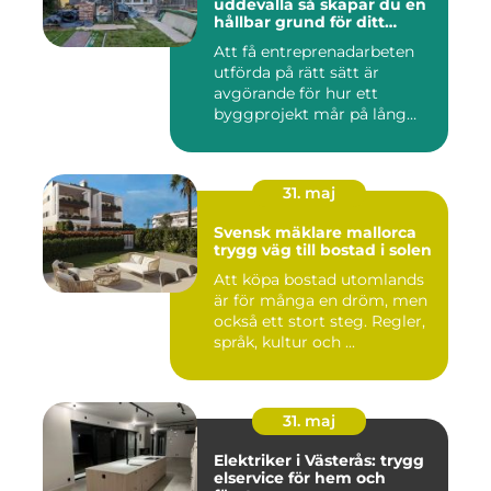
uddevalla så skapar du en
hållbar grund för ditt
projekt
Att få entreprenadarbeten
utförda på rätt sätt är
avgörande för hur ett
byggprojekt mår på lång
sikt...
31. maj
Svensk mäklare mallorca
trygg väg till bostad i solen
Att köpa bostad utomlands
är för många en dröm, men
också ett stort steg. Regler,
språk, kultur och ...
31. maj
Elektriker i Västerås: trygg
elservice för hem och