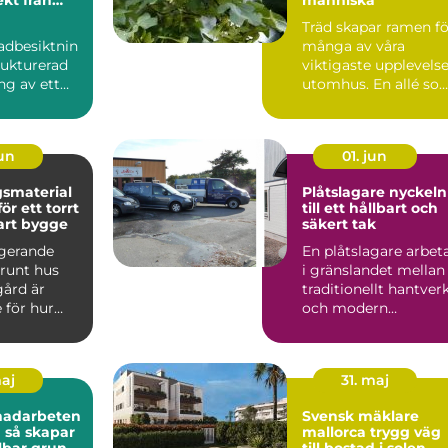
mål
Träd skapar ramen fö
adbesiktnin
många av våra
rukturerad
viktigaste upplevels
g av ett
utomhus. En allé so
t eller
markerar vägen hem
...
t...
jun
01. jun
smaterial
Plåtslagare nyckeln
r ett torrt
till ett hållbart och
art bygge
säkert tak
ngerande
En plåtslagare arbet
 runt hus
i gränslandet mellan
gård är
traditionellt hantver
 för hur
och modern
byggnad
byggteknik. Yrket
.
hand...
maj
31. maj
nadarbeten
Svensk mäklare
ar
mallorca trygg väg
lbar grund
till bostad i solen