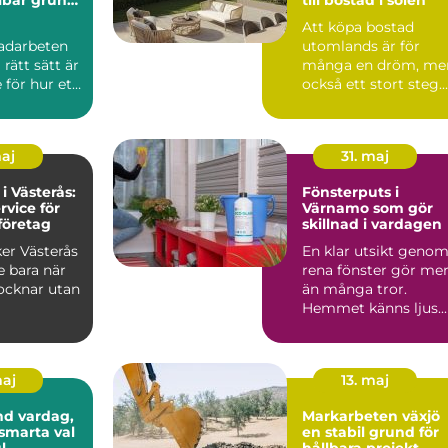
rojekt
Att köpa bostad
adarbeten
utomlands är för
 rätt sätt är
många en dröm, me
för hur ett
också ett stort steg.
kt mår på
Regler, språk, kultur
och ...
maj
31. maj
 i Västerås:
Fönsterputs i
rvice för
Värnamo som gör
företag
skillnad i vardagen
ker Västerås
En klar utsikt geno
te bara när
rena fönster gör me
ocknar utan
än många tror.
Hemmet känns ljus...
maj
13. maj
dag,
Markarbeten växjö
 smarta val
en stabil grund för
l
hållbara projekt