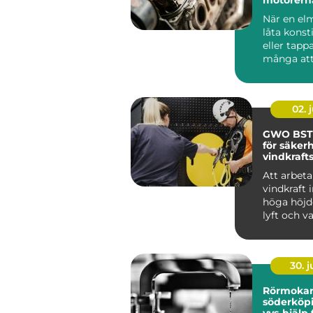
livslängd
När en el
låta konst
eller tappa
många att
bytas ut. I..
02. j
GWO BST
för säkerh
vindkraft
Att arbet
vindkraft 
höga höjd
lyft och v
väder. ...
30. 
Rörmoka
söderköping 
vvs-hjälp