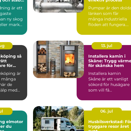
ning är ett
Pumpar är den dold
igaste
länken som får
nan ny skog
många industriella
eller mark
flöden att fungera....
das för
aug
13. jul
köping så
Installera kamin i
rätt
Skåne: Trygg värm
re för
för skånska hem
h vackra
nköping är
Installera kamin
beten
d många
Skåne är ett vanligt
när de
sökord för husägare
jälp med
som vill få...
kakelugnar
ul
06. jul
ng elmotor
Husbilsverkstad: Fö
ger du
tryggare resor året
as
runt