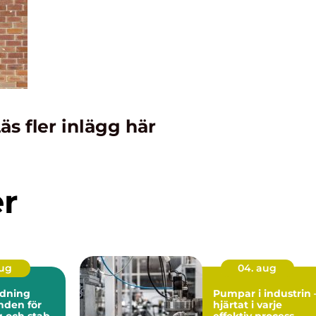
äs fler inlägg här
er
aug
04. aug
dning
Pumpar i industrin 
hjärtat i varje
 och stabil
effektiv process