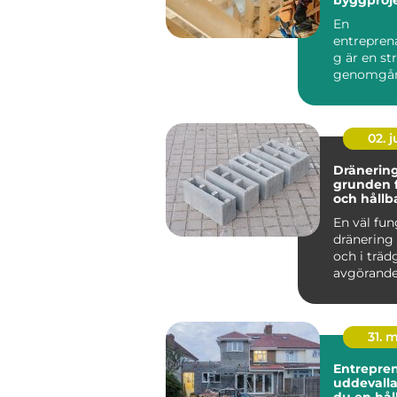
start till 
En
entrepren
g är en st
genomgån
färdigställ
pågående
byggprojek
02. 
Dränering
grunden fö
och hållb
En väl fu
dränering
och i träd
avgörande
länge en 
håller och..
31. 
Entrepre
uddevalla så skap
du en hål