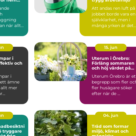
ag
ande
Att andas ren luft på
ch
jobbet borde vara en
äggning
självklarhet, men i
an när allt
många yrken är det
Men så fort
långt ifrån givet....
ps...
jun
15. jun
par i
Uterum i Örebro:
ffektiv och
Förläng sommaren
och höj värdet på
ing för
huset
par i
Uterum Örebro är et
 ett ämne
begrepp som fler oc
 allt mer
fler husägare söker
är
efter när de ...
.
jun
04. jun
nadbesiktni
Träd som formar
re
miljö, klimat och
kt från
människa