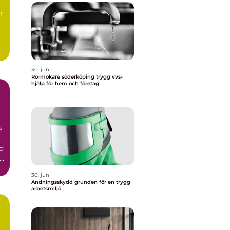
tt
30. jun
Rörmokare söderköping trygg vvs-
hjälp för hem och företag
e
d
30. jun
Andningsskydd grunden för en trygg
arbetsmiljö