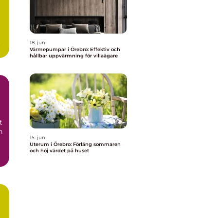
18. jun
Värmepumpar i Örebro: Effektiv och
hållbar uppvärmning för villaägare
t
h
15. jun
Uterum i Örebro: Förläng sommaren
och höj värdet på huset