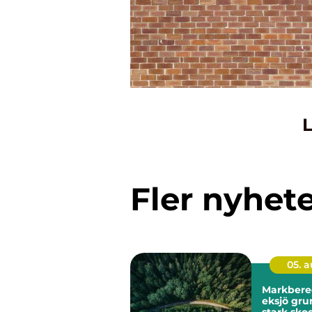
L
Fler nyhet
05. 
Markbere
eksjö grunden för
stark skog