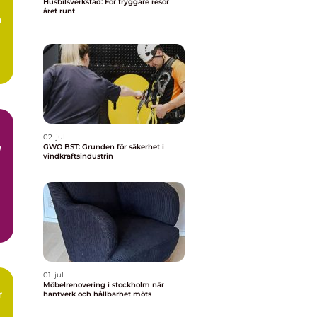
Husbilsverkstad: För tryggare resor
året runt
a
02. jul
e
GWO BST: Grunden för säkerhet i
vindkraftsindustrin
01. jul
Möbelrenovering i stockholm när
r
hantverk och hållbarhet möts