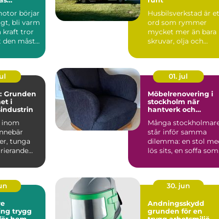
motor börjar
Husbilsverkstad är e
igt, bli varm
ord som rymmer
 kraft tror
mycket mer än bara
 den måste
skruvar, olja och
.
verktyg. En mod...
ul
01. jul
: Grunden
Möbelrenovering i
et i
stockholm när
sindustrin
hantverk och
hållbarhet möts
a inom
Många stockholmar
innebär
står inför samma
er, tunga
dilemma: en stol me
arierande
lös sits, en soffa som
sjunkit ihop eller e...
jun
30. jun
re
Andningsskydd
trygg
grunden för en
 för hem
trygg arbetsmiljö