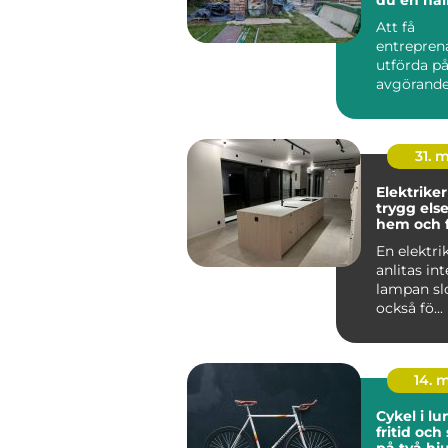
för ditt p
Att få
entrepren
utförda på
avgörande 
byggproje
lång sikt...
31. 
Elektriker
trygg else
hem och 
En elektri
anlitas in
lampan sl
också fö...
14. 
Cykel i lund var
fritid och
på två hju