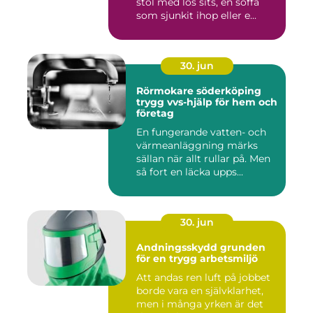
stol med lös sits, en soffa
som sjunkit ihop eller e...
30. jun
Rörmokare söderköping
trygg vvs-hjälp för hem och
företag
En fungerande vatten- och
värmeanläggning märks
sällan när allt rullar på. Men
så fort en läcka upps...
30. jun
Andningsskydd grunden
för en trygg arbetsmiljö
Att andas ren luft på jobbet
borde vara en självklarhet,
men i många yrken är det