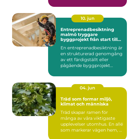
10. jun
Entreprenadbesiktning
malmö tryggare
byggprojekt från start till
mål
En entreprenadbesiktning är
en strukturerad genomgång
av ett färdigställt eller
pågående byggprojekt...
04. jun
Träd som formar miljö,
klimat och människa
Träd skapar ramen för
många av våra viktigaste
upplevelser utomhus. En allé
som markerar vägen hem, ...