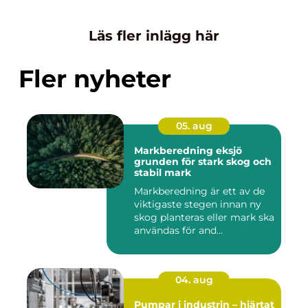
Läs fler inlägg här
Fler nyheter
05. aug
Markberedning eksjö
grunden för stark skog och
stabil mark
Markberedning är ett av de
viktigaste stegen innan ny
skog planteras eller mark ska
användas för and...
04. aug
Pumpar i industrin – hjärtat