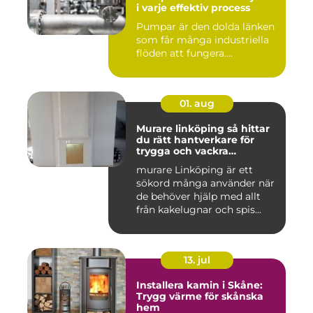
i varje effektiv process
Pumpar är den dolda länken
som får många industriella
flöden att fungera....
01. aug
Murare linköping så hittar
du rätt hantverkare för
trygga och vackra
mureriarbeten
murare Linköping är ett
sökord många använder när
de behöver hjälp med allt
från kakelugnar och spis...
13. jul
Installera kamin i Skåne:
Trygg värme för skånska
hem