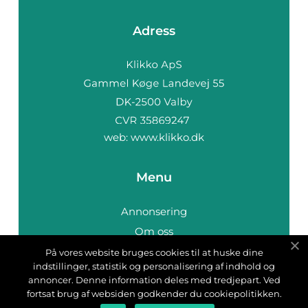
Adress
web:
www.klikko.dk
Menu
Annonsering
Om oss
Cookies
På vores website bruges cookies til at huske dine
indstillinger, statistik og personalisering af indhold og
Kontakta oss
annoncer. Denne information deles med tredjepart. Ved
Sitemap
fortsat brug af websiden godkender du cookiepolitikken.