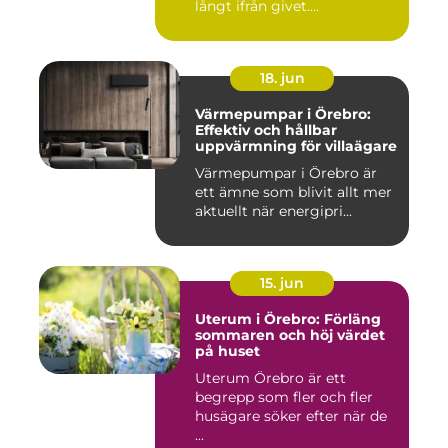
långt ifrån givet....
18. jun
Värmepumpar i Örebro:
Effektiv och hållbar
uppvärmning för villaägare
Värmepumpar i Örebro är
ett ämne som blivit allt mer
aktuellt när energipri...
15. jun
Uterum i Örebro: Förläng
sommaren och höj värdet
på huset
Uterum Örebro är ett
begrepp som fler och fler
husägare söker efter när de
...