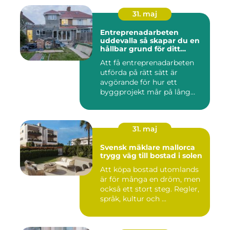
31. maj
Entreprenadarbeten
uddevalla så skapar du en
hållbar grund för ditt
projekt
Att få entreprenadarbeten
utförda på rätt sätt är
avgörande för hur ett
byggprojekt mår på lång
sikt...
31. maj
Svensk mäklare mallorca
trygg väg till bostad i solen
Att köpa bostad utomlands
är för många en dröm, men
också ett stort steg. Regler,
språk, kultur och ...