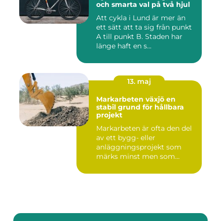
och smarta val på två hjul
Att cykla i Lund är mer än
ett sätt att ta sig från punkt
A till punkt B. Staden har
länge haft en s...
13. maj
Markarbeten växjö en
stabil grund för hållbara
projekt
Markarbeten är ofta den del
av ett bygg- eller
anläggningsprojekt som
märks minst men som
betyder m...