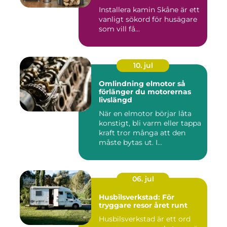
Installera kamin Skåne är ett
vanligt sökord för husägare
som vill få...
10. jul
Omlindning elmotor så
förlänger du motorernas
livslängd
När en elmotor börjar låta
konstigt, bli varm eller tappa
kraft tror många att den
måste bytas ut. I...
06. jul
Husbilsverkstad: För
tryggare resor året runt
Husbilsverkstad är ett ord