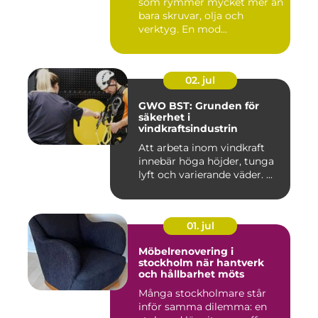
som rymmer mycket mer än
bara skruvar, olja och
verktyg. En mod...
02. jul
GWO BST: Grunden för
säkerhet i
vindkraftsindustrin
Att arbeta inom vindkraft
innebär höga höjder, tunga
lyft och varierande väder. ...
01. jul
Möbelrenovering i
stockholm när hantverk
och hållbarhet möts
Många stockholmare står
inför samma dilemma: en