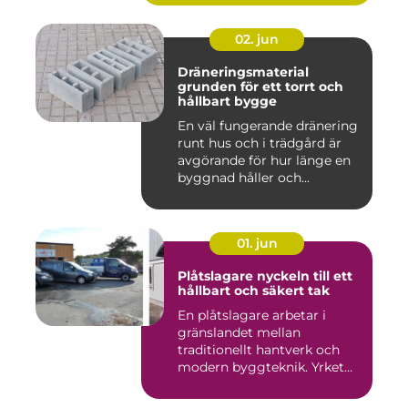
02. jun
Dräneringsmaterial
grunden för ett torrt och
hållbart bygge
En väl fungerande dränering
runt hus och i trädgård är
avgörande för hur länge en
byggnad håller och...
01. jun
Plåtslagare nyckeln till ett
hållbart och säkert tak
En plåtslagare arbetar i
gränslandet mellan
traditionellt hantverk och
modern byggteknik. Yrket
hand...