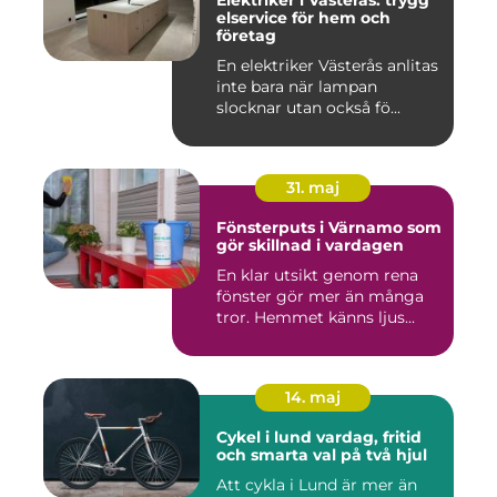
Elektriker i Västerås: trygg
elservice för hem och
företag
En elektriker Västerås anlitas
inte bara när lampan
slocknar utan också fö...
31. maj
Fönsterputs i Värnamo som
gör skillnad i vardagen
En klar utsikt genom rena
fönster gör mer än många
tror. Hemmet känns ljus...
14. maj
Cykel i lund vardag, fritid
och smarta val på två hjul
Att cykla i Lund är mer än