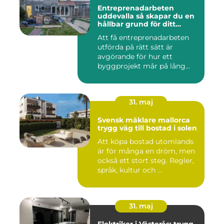
Entreprenadarbeten
uddevalla så skapar du en
hållbar grund för ditt
projekt
Att få entreprenadarbeten
utförda på rätt sätt är
avgörande för hur ett
byggprojekt mår på lång
sikt...
31. maj
Svensk mäklare mallorca
trygg väg till bostad i solen
Att köpa bostad utomlands
är för många en dröm, men
också ett stort steg. Regler,
språk, kultur och ...
31. maj