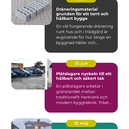
Dräneringsmaterial
grunden för ett torrt och
hållbart bygge
En väl fungerande dränering
runt hus och i trädgård är
avgörande för hur länge en
byggnad håller och...
01. jun
Plåtslagare nyckeln till ett
hållbart och säkert tak
En plåtslagare arbetar i
gränslandet mellan
traditionellt hantverk och
modern byggteknik. Yrket
hand...
31. maj