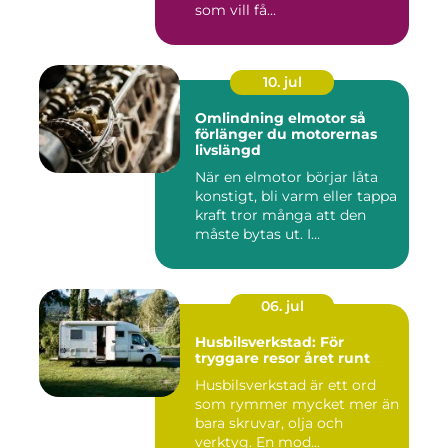
som vill få...
10. jul
Omlindning elmotor så
förlänger du motorernas
livslängd
När en elmotor börjar låta
konstigt, bli varm eller tappa
kraft tror många att den
måste bytas ut. I...
06. jul
Husbilsverkstad: För
tryggare resor året runt
Husbilsverkstad är ett ord
som rymmer mycket mer än
bara skruvar, olja och
verktyg. En mod...