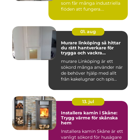
som får många industriella
flöden att fungera....
01. aug
Murare linköping så hittar
du rätt hantverkare för
trygga och vackra
mureriarbeten
murare Linköping är ett
sökord många använder när
de behöver hjälp med allt
från kakelugnar och spis...
13. jul
Installera kamin i Skåne:
Trygg värme för skånska
hem
Installera kamin Skåne är ett
vanligt sökord för husägare