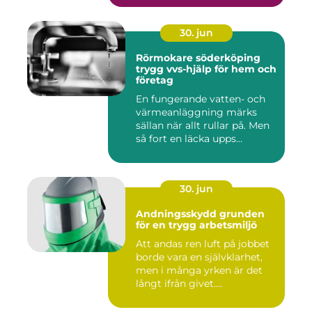
30. jun
Rörmokare söderköping
trygg vvs-hjälp för hem och
företag
En fungerande vatten- och
värmeanläggning märks
sällan när allt rullar på. Men
så fort en läcka upps...
30. jun
Andningsskydd grunden
för en trygg arbetsmiljö
Att andas ren luft på jobbet
borde vara en självklarhet,
men i många yrken är det
långt ifrån givet....