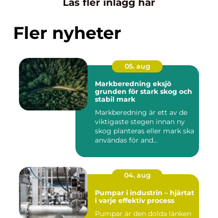
Läs fler inlägg här
Fler nyheter
05. aug
Markberedning eksjö
grunden för stark skog och
stabil mark
Markberedning är ett av de
viktigaste stegen innan ny
skog planteras eller mark ska
användas för and...
04. aug
Pumpar i industrin – hjärtat
i varje effektiv process
Pumpar är den dolda länken