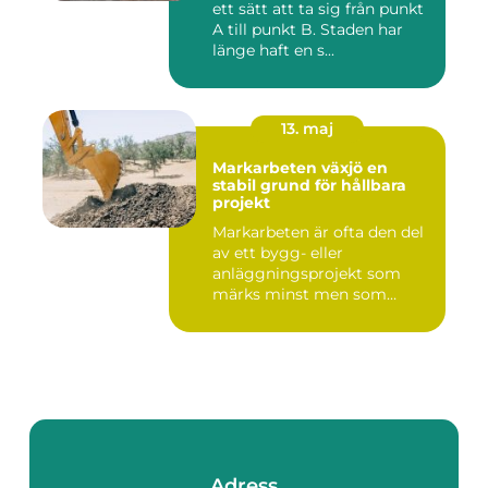
ett sätt att ta sig från punkt
A till punkt B. Staden har
länge haft en s...
13. maj
Markarbeten växjö en
stabil grund för hållbara
projekt
Markarbeten är ofta den del
av ett bygg- eller
anläggningsprojekt som
märks minst men som
betyder m...
Adress