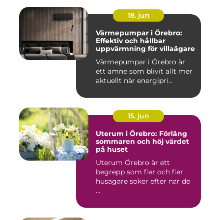
18. jun
Värmepumpar i Örebro:
Effektiv och hållbar
uppvärmning för villaägare
Värmepumpar i Örebro är
ett ämne som blivit allt mer
aktuellt när energipri...
15. jun
Uterum i Örebro: Förläng
sommaren och höj värdet
på huset
Uterum Örebro är ett
begrepp som fler och fler
husägare söker efter när de
...