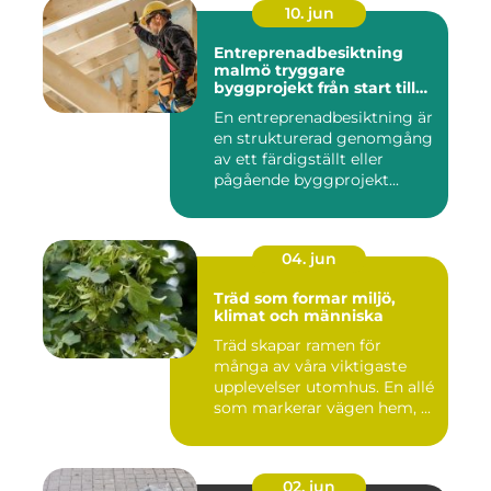
10. jun
Entreprenadbesiktning
malmö tryggare
byggprojekt från start till
mål
En entreprenadbesiktning är
en strukturerad genomgång
av ett färdigställt eller
pågående byggprojekt...
04. jun
Träd som formar miljö,
klimat och människa
Träd skapar ramen för
många av våra viktigaste
upplevelser utomhus. En allé
som markerar vägen hem, ...
02. jun