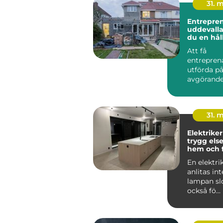
31. 
Entrepre
uddevalla så skap
du en hål
för ditt p
Att få
entrepren
utförda på
avgörande 
byggproje
lång sikt...
31. 
Elektriker
trygg else
hem och 
En elektri
anlitas in
lampan sl
också fö...