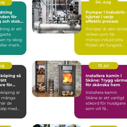
aug
04. aug
dning
Pumpar i industrin 
hjärtat i varje
 och stabil
effektiv process
ning är ett
Pumpar är den dold
igaste
länken som får
nan ny skog
många industriella
eller mark
flöden att fungera....
das för
aug
13. jul
köping så
Installera kamin i
rätt
Skåne: Trygg värm
re för
för skånska hem
h vackra
nköping är
Installera kamin
beten
d många
Skåne är ett vanligt
när de
sökord för husägare
jälp med
som vill få...
kakelugnar