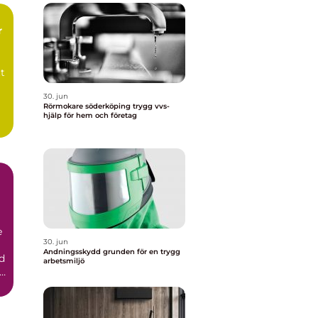
r
tt
30. jun
Rörmokare söderköping trygg vvs-
hjälp för hem och företag
e
30. jun
Andningsskydd grunden för en trygg
d
arbetsmiljö