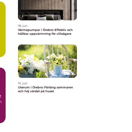
18. jun
Värmepumpar i Örebro: Effektiv och
hållbar uppvärmning för villaägare
15. jun
Uterum i Örebro: Förläng sommaren
och höj värdet på huset
t
h