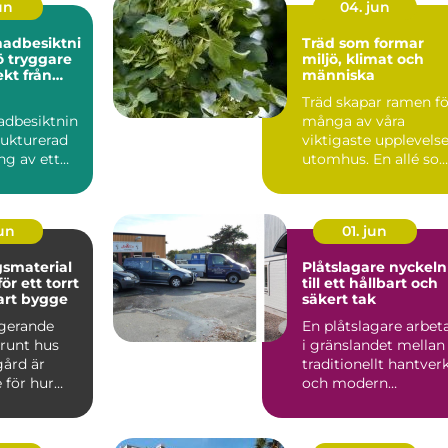
jun
04. jun
nadbesiktni
Träd som formar
re
miljö, klimat och
kt från
människa
mål
Träd skapar ramen fö
adbesiktnin
många av våra
rukturerad
viktigaste upplevels
g av ett
utomhus. En allé so
t eller
markerar vägen hem
...
t...
jun
01. jun
smaterial
Plåtslagare nyckeln
r ett torrt
till ett hållbart och
art bygge
säkert tak
ngerande
En plåtslagare arbet
 runt hus
i gränslandet mellan
gård är
traditionellt hantver
 för hur
och modern
byggnad
byggteknik. Yrket
.
hand...