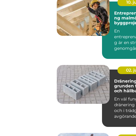
10. 
Entrepre
ng malmö trygga
byggproje
start till 
En
entrepren
g är en st
genomgån
färdigställ
pågående
byggprojek
02. 
Dränering
grunden fö
och hållb
En väl fu
dränering
och i träd
avgörande
länge en 
håller och..