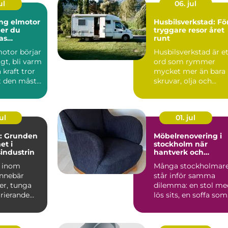
ul
06. jul
ng elmotor
Husbilsverkstad: Fö
ger du
tryggare resor året
as
runt
motor börjar
Husbilsverkstad är e
igt, bli varm
ord som rymmer
 kraft tror
mycket mer än bara
 den måste
skruvar, olja och
.
verktyg. En mod...
ul
01. jul
: Grunden
Möbelrenovering i
et i
stockholm när
sindustrin
hantverk och
hållbarhet möts
a inom
Många stockholmar
innebär
står inför samma
er, tunga
dilemma: en stol me
arierande
lös sits, en soffa som
sjunkit ihop eller e...