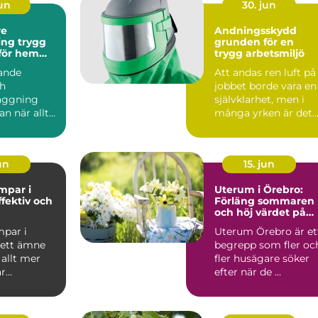
jun
30. jun
re
Andningsskydd
trygg
grunden för en
 för hem
trygg arbetsmiljö
ag
ande
Att andas ren luft på
ch
jobbet borde vara en
äggning
självklarhet, men i
an när allt
många yrken är det
Men så fort
långt ifrån givet....
ps...
jun
15. jun
par i
Uterum i Örebro:
ffektiv och
Förläng sommaren
och höj värdet på
ing för
huset
par i
Uterum Örebro är et
 ett ämne
begrepp som fler oc
 allt mer
fler husägare söker
är
efter när de ...
.