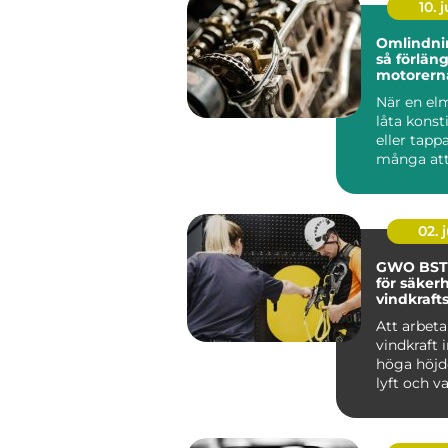
10. j
Omlindni
så förlän
motorern
livslängd
När en el
låta konst
eller tappa
många att
bytas ut. I..
02. j
GWO BST
för säkerh
vindkraft
Att arbet
vindkraft 
höga höjd
lyft och v
väder. ...