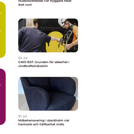
Husbilsverkstad: För tryggare resor
året runt
–
a
02. jul
GWO BST: Grunden för säkerhet i
vindkraftsindustrin
e
01. jul
Möbelrenovering i stockholm när
hantverk och hållbarhet möts