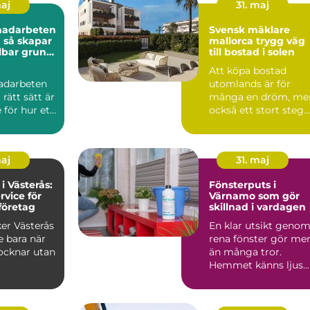
maj
31. maj
nadarbeten
Svensk mäklare
ar
mallorca trygg väg
lbar grund
till bostad i solen
rojekt
Att köpa bostad
adarbeten
utomlands är för
 rätt sätt är
många en dröm, me
för hur ett
också ett stort steg.
kt mår på
Regler, språk, kultur
och ...
maj
31. maj
 i Västerås:
Fönsterputs i
rvice för
Värnamo som gör
företag
skillnad i vardagen
ker Västerås
En klar utsikt geno
te bara när
rena fönster gör me
ocknar utan
än många tror.
Hemmet känns ljus...