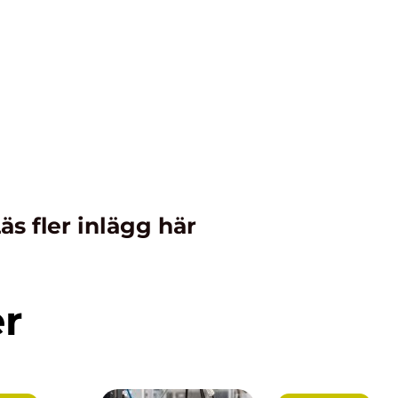
äs fler inlägg här
er