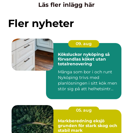
Läs fler inlägg här
Fler nyheter
09. aug
Köksluckor nyköping så
förvandlas köket utan
totalrenovering
Många som bor i och runt
Nyköping trivs med
planlösningen i sitt kök men
stör sig på att helhetsintr...
05. aug
Markberedning eksjö
grunden för stark skog och
stabil mark