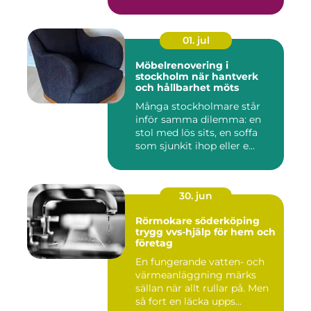
01. jul
Möbelrenovering i
stockholm när hantverk
och hållbarhet möts
Många stockholmare står
inför samma dilemma: en
stol med lös sits, en soffa
som sjunkit ihop eller e...
30. jun
Rörmokare söderköping
trygg vvs-hjälp för hem och
företag
En fungerande vatten- och
värmeanläggning märks
sällan när allt rullar på. Men
så fort en läcka upps...