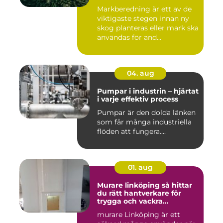
Markberedning är ett av de
viktigaste stegen innan ny
skog planteras eller mark ska
användas för and...
04. aug
Pumpar i industrin – hjärtat
i varje effektiv process
Pumpar är den dolda länken
som får många industriella
flöden att fungera....
01. aug
Murare linköping så hittar
du rätt hantverkare för
trygga och vackra
mureriarbeten
murare Linköping är ett