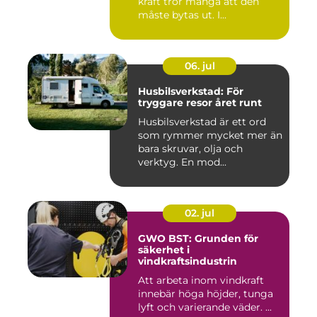
kraft tror många att den
måste bytas ut. I...
06. jul
Husbilsverkstad: För
tryggare resor året runt
Husbilsverkstad är ett ord
som rymmer mycket mer än
bara skruvar, olja och
verktyg. En mod...
02. jul
GWO BST: Grunden för
säkerhet i
vindkraftsindustrin
Att arbeta inom vindkraft
innebär höga höjder, tunga
lyft och varierande väder. ...