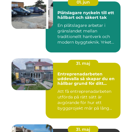
01. jun
Plåtslagare nyckeln till ett
hållbart och säkert tak
En plåtslagare arbetar i
gränslandet mellan
traditionellt hantverk och
modern byggteknik. Yrket
hand...
31. maj
Entreprenadarbeten
uddevalla så skapar du en
hållbar grund för ditt
projekt
Att få entreprenadarbeten
utförda på rätt sätt är
avgörande för hur ett
byggprojekt mår på lång
sikt...
31. maj