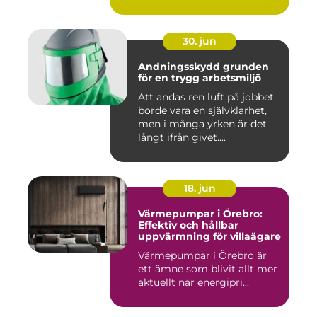
30. jun
Andningsskydd grunden
för en trygg arbetsmiljö
Att andas ren luft på jobbet
borde vara en självklarhet,
men i många yrken är det
långt ifrån givet....
18. jun
Värmepumpar i Örebro:
Effektiv och hållbar
uppvärmning för villaägare
Värmepumpar i Örebro är
ett ämne som blivit allt mer
aktuellt när energipri...