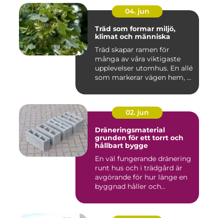
04. jun
Träd som formar miljö,
klimat och människa
Träd skapar ramen för
många av våra viktigaste
upplevelser utomhus. En allé
som markerar vägen hem, ...
02. jun
Dräneringsmaterial
grunden för ett torrt och
hållbart bygge
En väl fungerande dränering
runt hus och i trädgård är
avgörande för hur länge en
byggnad håller och...