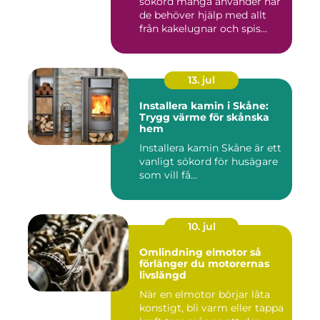
sökord många använder när
de behöver hjälp med allt
från kakelugnar och spis...
13. jul
Installera kamin i Skåne:
Trygg värme för skånska
hem
Installera kamin Skåne är ett
vanligt sökord för husägare
som vill få...
10. jul
Omlindning elmotor så
förlänger du motorernas
livslängd
När en elmotor börjar låta
konstigt, bli varm eller tappa