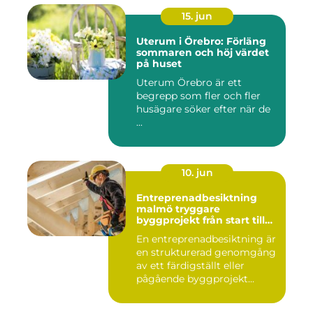
15. jun
Uterum i Örebro: Förläng
sommaren och höj värdet
på huset
Uterum Örebro är ett
begrepp som fler och fler
husägare söker efter när de
...
10. jun
Entreprenadbesiktning
malmö tryggare
byggprojekt från start till
mål
En entreprenadbesiktning är
en strukturerad genomgång
av ett färdigställt eller
pågående byggprojekt...