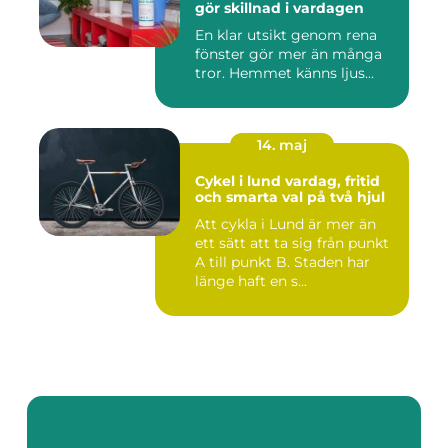
gör skillnad i vardagen
En klar utsikt genom rena
fönster gör mer än många
tror. Hemmet känns ljus...
14. maj
Cykel i lund vardag, fritid
och smarta val på två hjul
Att cykla i Lund är mer än
ett sätt att ta sig från punkt
A till punkt B. Staden har
länge haft en s...