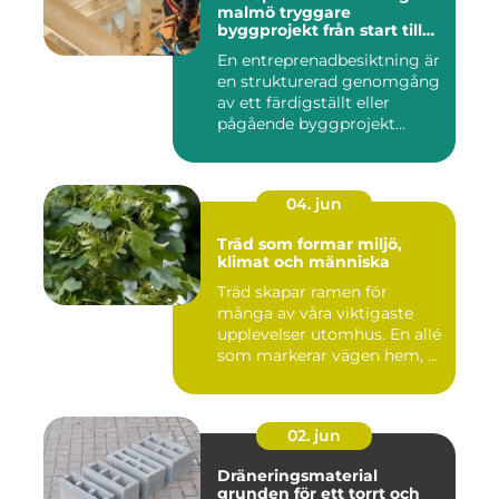
malmö tryggare
byggprojekt från start till
mål
En entreprenadbesiktning är
en strukturerad genomgång
av ett färdigställt eller
pågående byggprojekt...
04. jun
Träd som formar miljö,
klimat och människa
Träd skapar ramen för
många av våra viktigaste
upplevelser utomhus. En allé
som markerar vägen hem, ...
02. jun
Dräneringsmaterial
grunden för ett torrt och