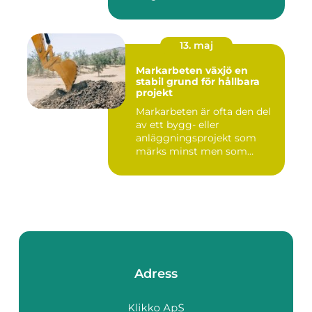
13. maj
Markarbeten växjö en
stabil grund för hållbara
projekt
Markarbeten är ofta den del
av ett bygg- eller
anläggningsprojekt som
märks minst men som
betyder m...
Adress