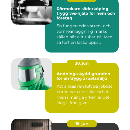
Rörmokare söderköping
trygg vvs-hjälp för hem och
företag
En fungerande vatten- och
värmeanläggning märks
sällan när allt rullar på. Men
så fort en läcka upps...
30. jun
Andningsskydd grunden
för en trygg arbetsmiljö
Att andas ren luft på jobbet
borde vara en självklarhet,
men i många yrken är det
långt ifrån givet....
18. jun