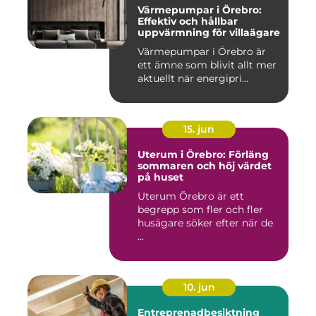
Värmepumpar i Örebro:
Effektiv och hållbar
uppvärmning för villaägare
Värmepumpar i Örebro är
ett ämne som blivit allt mer
aktuellt när energipri...
15. jun
Uterum i Örebro: Förläng
sommaren och höj värdet
på huset
Uterum Örebro är ett
begrepp som fler och fler
husägare söker efter när de
...
10. jun
Entreprenadbesiktning