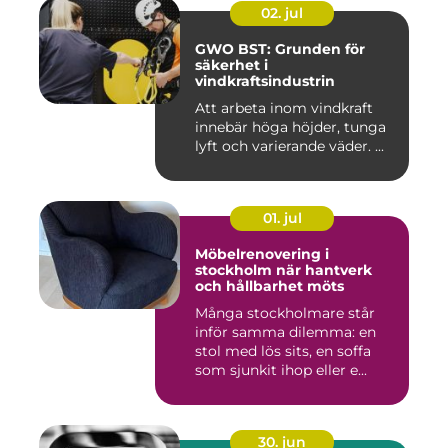
02. jul
GWO BST: Grunden för
säkerhet i
vindkraftsindustrin
Att arbeta inom vindkraft
innebär höga höjder, tunga
lyft och varierande väder. ...
01. jul
Möbelrenovering i
stockholm när hantverk
och hållbarhet möts
Många stockholmare står
inför samma dilemma: en
stol med lös sits, en soffa
som sjunkit ihop eller e...
30. jun