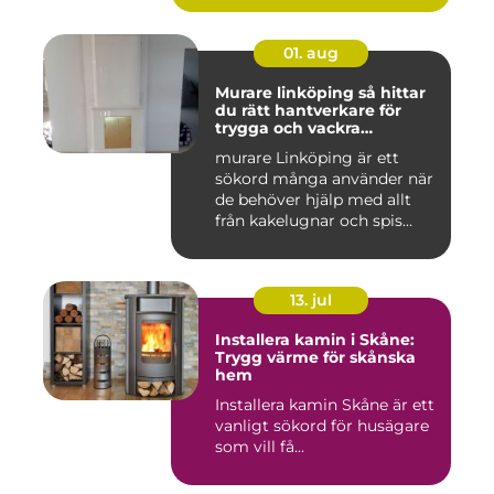
01. aug
Murare linköping så hittar
du rätt hantverkare för
trygga och vackra
mureriarbeten
murare Linköping är ett
sökord många använder när
de behöver hjälp med allt
från kakelugnar och spis...
13. jul
Installera kamin i Skåne:
Trygg värme för skånska
hem
Installera kamin Skåne är ett
vanligt sökord för husägare
som vill få...