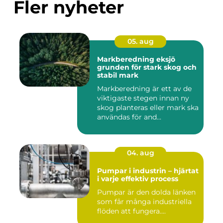
Fler nyheter
05. aug
Markberedning eksjö
grunden för stark skog och
stabil mark
Markberedning är ett av de
viktigaste stegen innan ny
skog planteras eller mark ska
användas för and...
04. aug
Pumpar i industrin – hjärtat
i varje effektiv process
Pumpar är den dolda länken
som får många industriella
flöden att fungera....