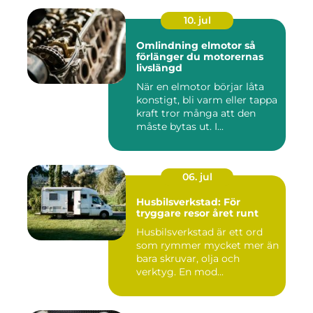
10. jul
Omlindning elmotor så
förlänger du motorernas
livslängd
När en elmotor börjar låta
konstigt, bli varm eller tappa
kraft tror många att den
måste bytas ut. I...
06. jul
Husbilsverkstad: För
tryggare resor året runt
Husbilsverkstad är ett ord
som rymmer mycket mer än
bara skruvar, olja och
verktyg. En mod...