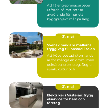
projekt
Att få entreprenadarbeten
utförda på rätt sätt är
avgörande för hur ett
byggprojekt mår på lång
sikt...
31. maj
Svensk mäklare mallorca
trygg väg till bostad i solen
Att köpa bostad utomlands
är för många en dröm, men
också ett stort steg. Regler,
språk, kultur och ...
31. maj
Elektriker i Västerås: trygg
elservice för hem och
företag