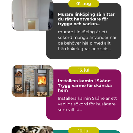
01. aug
Murare linköping så hittar
du rätt hantverkare för
trygga och vackra
mureriarbeten
murare Linköping är ett
sökord många använder när
de behöver hjälp med allt
från kakelugnar och spis...
13. jul
Installera kamin i Skåne:
Trygg värme för skånska
hem
Installera kamin Skåne är ett
vanligt sökord för husägare
som vill få...
10. jul