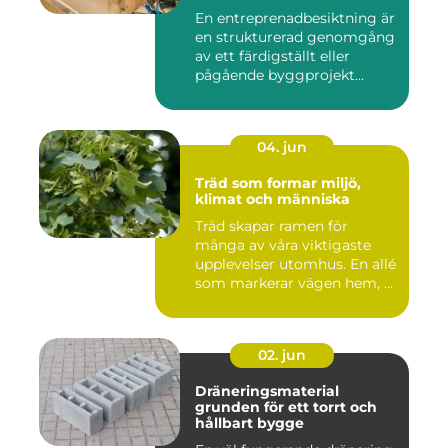
mål
En entreprenadbesiktning är
en strukturerad genomgång
av ett färdigställt eller
pågående byggprojekt...
04. jun
Träd som formar miljö,
klimat och människa
Träd skapar ramen för
många av våra viktigaste
upplevelser utomhus. En allé
som markerar vägen hem, ...
02. jun
Dräneringsmaterial
grunden för ett torrt och
hållbart bygge