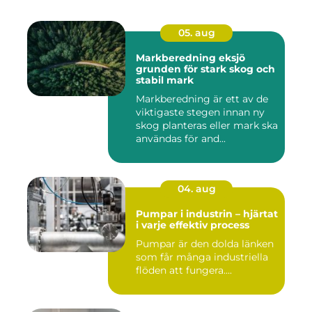
05. aug
Markberedning eksjö
grunden för stark skog och
stabil mark
Markberedning är ett av de
viktigaste stegen innan ny
skog planteras eller mark ska
användas för and...
04. aug
Pumpar i industrin – hjärtat
i varje effektiv process
Pumpar är den dolda länken
som får många industriella
flöden att fungera....