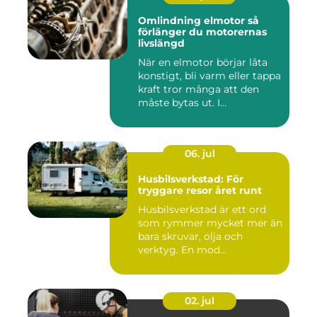
Omlindning elmotor så
förlänger du motorernas
livslängd
När en elmotor börjar låta
konstigt, bli varm eller tappa
kraft tror många att den
måste bytas ut. I...
06. jul
Husbilsverkstad: För
tryggare resor året runt
Husbilsverkstad är ett ord
som rymmer mycket mer än
bara skruvar, olja och
verktyg. En mod...
02. jul