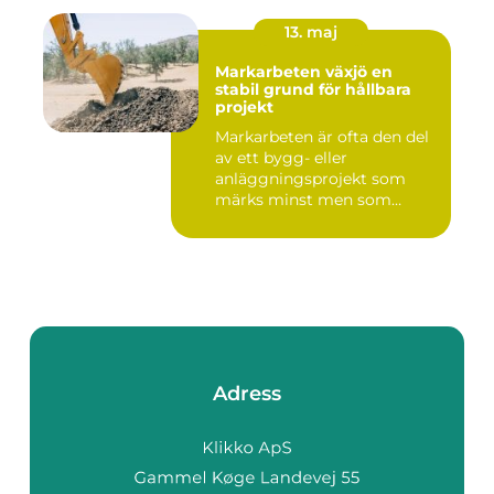
13. maj
Markarbeten växjö en
stabil grund för hållbara
projekt
Markarbeten är ofta den del
av ett bygg- eller
anläggningsprojekt som
märks minst men som
betyder m...
Adress