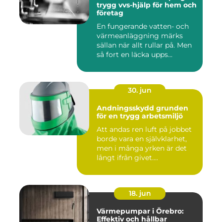
trygg vvs-hjälp för hem och
företag
En fungerande vatten- och
värmeanläggning märks
sällan när allt rullar på. Men
så fort en läcka upps...
30. jun
Andningsskydd grunden
för en trygg arbetsmiljö
Att andas ren luft på jobbet
borde vara en självklarhet,
men i många yrken är det
långt ifrån givet....
18. jun
Värmepumpar i Örebro:
Effektiv och hållbar