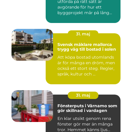
utförda på rätt sätt är
avgörande för hur ett
byggprojekt mår på lång
sikt...
31. maj
Svensk mäklare mallorca
trygg väg till bostad i solen
Att köpa bostad utomlands
är för många en dröm, men
också ett stort steg. Regler,
språk, kultur och ...
31. maj
Fönsterputs i Värnamo som
gör skillnad i vardagen
En klar utsikt genom rena
fönster gör mer än många
tror. Hemmet känns ljus...