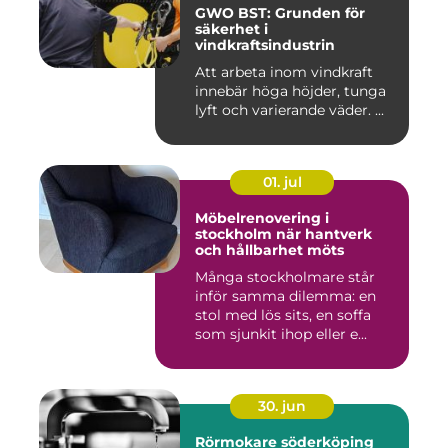
GWO BST: Grunden för
säkerhet i
vindkraftsindustrin
Att arbeta inom vindkraft
innebär höga höjder, tunga
lyft och varierande väder. ...
01. jul
Möbelrenovering i
stockholm när hantverk
och hållbarhet möts
Många stockholmare står
inför samma dilemma: en
stol med lös sits, en soffa
som sjunkit ihop eller e...
30. jun
Rörmokare söderköping