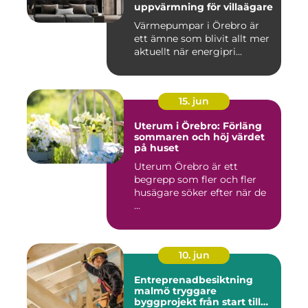
uppvärmning för villaägare
Värmepumpar i Örebro är
ett ämne som blivit allt mer
aktuellt när energipri...
15. jun
Uterum i Örebro: Förläng
sommaren och höj värdet
på huset
Uterum Örebro är ett
begrepp som fler och fler
husägare söker efter när de
...
10. jun
Entreprenadbesiktning
malmö tryggare
byggprojekt från start till