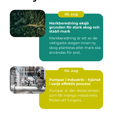
05. aug
Markberedning eksjö
grunden för stark skog och
stabil mark
Markberedning är ett av de
viktigaste stegen innan ny
skog planteras eller mark ska
användas för and...
04. aug
Pumpar i industrin – hjärtat
i varje effektiv process
Pumpar är den dolda länken
som får många industriella
flöden att fungera....