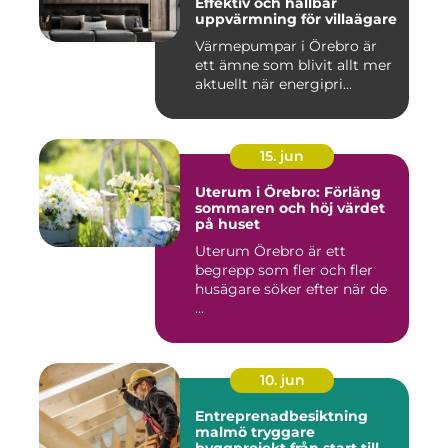
Effektiv och hållbar
uppvärmning för villaägare
Värmepumpar i Örebro är
ett ämne som blivit allt mer
aktuellt när energipri...
15. jun
Uterum i Örebro: Förläng
sommaren och höj värdet
på huset
Uterum Örebro är ett
begrepp som fler och fler
husägare söker efter när de
...
10. jun
Entreprenadbesiktning
malmö tryggare