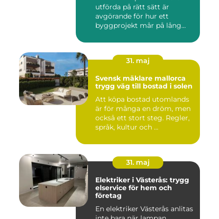
utförda på rätt sätt är
avgörande för hur ett
byggprojekt mår på lång
sikt...
31. maj
Svensk mäklare mallorca
trygg väg till bostad i solen
Att köpa bostad utomlands
är för många en dröm, men
också ett stort steg. Regler,
språk, kultur och ...
31. maj
Elektriker i Västerås: trygg
elservice för hem och
företag
En elektriker Västerås anlitas
inte bara när lampan