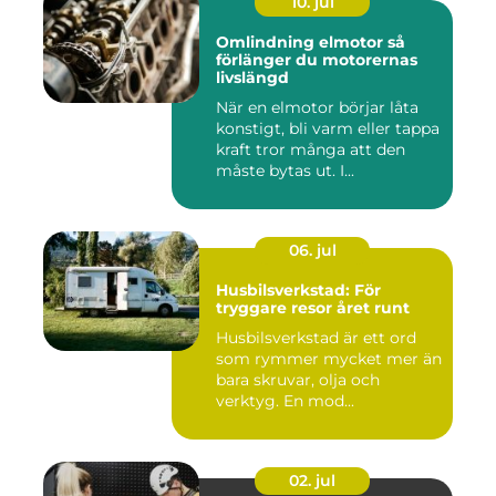
10. jul
Omlindning elmotor så
förlänger du motorernas
livslängd
När en elmotor börjar låta
konstigt, bli varm eller tappa
kraft tror många att den
måste bytas ut. I...
06. jul
Husbilsverkstad: För
tryggare resor året runt
Husbilsverkstad är ett ord
som rymmer mycket mer än
bara skruvar, olja och
verktyg. En mod...
02. jul