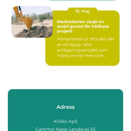
13. maj
Markarbeten växjö en
stabil grund för hållbara
projekt
Markarbeten är ofta den del
av ett bygg- eller
anläggningsprojekt som
märks minst men som
betyder m...
Adress