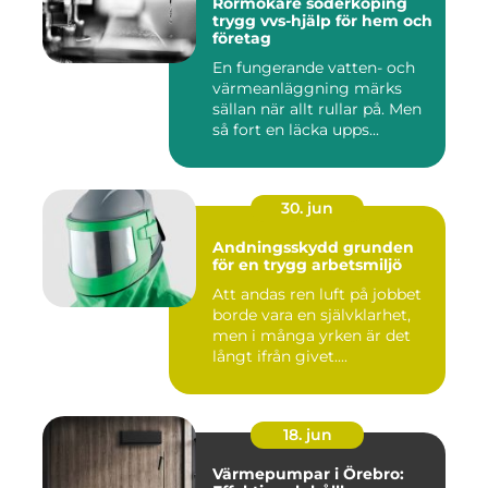
Rörmokare söderköping
trygg vvs-hjälp för hem och
företag
En fungerande vatten- och
värmeanläggning märks
sällan när allt rullar på. Men
så fort en läcka upps...
30. jun
Andningsskydd grunden
för en trygg arbetsmiljö
Att andas ren luft på jobbet
borde vara en självklarhet,
men i många yrken är det
långt ifrån givet....
18. jun
Värmepumpar i Örebro: