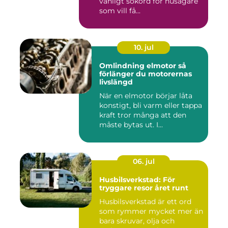
vanligt sökord för husägare
som vill få...
10. jul
Omlindning elmotor så
förlänger du motorernas
livslängd
När en elmotor börjar låta
konstigt, bli varm eller tappa
kraft tror många att den
måste bytas ut. I...
06. jul
Husbilsverkstad: För
tryggare resor året runt
Husbilsverkstad är ett ord
som rymmer mycket mer än
bara skruvar, olja och