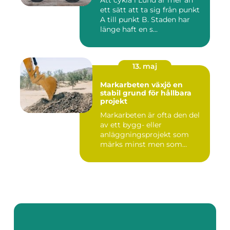
Att cykla i Lund är mer än
ett sätt att ta sig från punkt
A till punkt B. Staden har
länge haft en s...
13. maj
Markarbeten växjö en
stabil grund för hållbara
projekt
Markarbeten är ofta den del
av ett bygg- eller
anläggningsprojekt som
märks minst men som
betyder m...