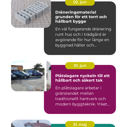
02. jun
Dräneringsmaterial
grunden för ett torrt och
hållbart bygge
En väl fungerande dränering
runt hus och i trädgård är
avgörande för hur länge en
byggnad håller och...
01. jun
Plåtslagare nyckeln till ett
hållbart och säkert tak
En plåtslagare arbetar i
gränslandet mellan
traditionellt hantverk och
modern byggteknik. Yrket
hand...
31. maj