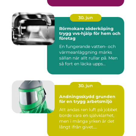
30. jun
Rörmokare söderköping
trygg vvs-hjälp för hem och
företag
En fungerande vatten- och
värmeanläggning märks
sällan när allt rullar på. Men
så fort en läcka upps...
30. jun
Andningsskydd grunden
för en trygg arbetsmiljö
Att andas ren luft på jobbet
borde vara en självklarhet,
men i många yrken är det
långt ifrån givet....