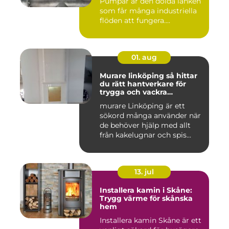
Pumpar är den dolda länken
som får många industriella
flöden att fungera....
01. aug
Murare linköping så hittar
du rätt hantverkare för
trygga och vackra
mureriarbeten
murare Linköping är ett
sökord många använder när
de behöver hjälp med allt
från kakelugnar och spis...
13. jul
Installera kamin i Skåne:
Trygg värme för skånska
hem
Installera kamin Skåne är ett