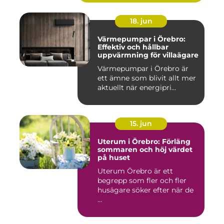
18. jun
Värmepumpar i Örebro:
Effektiv och hållbar
uppvärmning för villaägare
Värmepumpar i Örebro är
ett ämne som blivit allt mer
aktuellt när energipri...
15. jun
Uterum i Örebro: Förläng
sommaren och höj värdet
på huset
Uterum Örebro är ett
begrepp som fler och fler
husägare söker efter när de
...