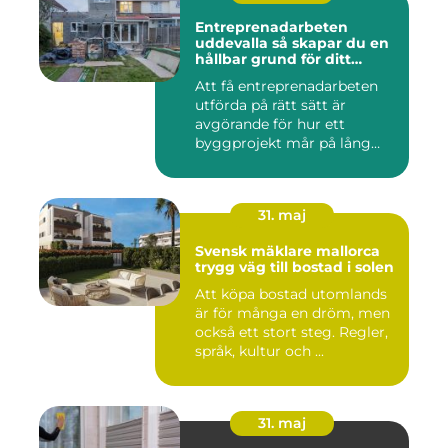
Entreprenadarbeten
uddevalla så skapar du en
hållbar grund för ditt
projekt
Att få entreprenadarbeten
utförda på rätt sätt är
avgörande för hur ett
byggprojekt mår på lång
sikt...
31. maj
Svensk mäklare mallorca
trygg väg till bostad i solen
Att köpa bostad utomlands
är för många en dröm, men
också ett stort steg. Regler,
språk, kultur och ...
31. maj