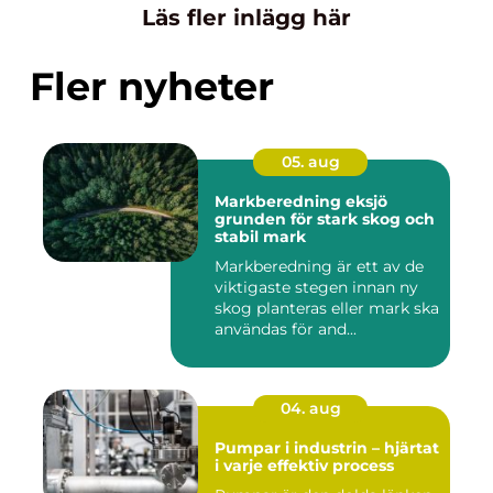
Läs fler inlägg här
Fler nyheter
05. aug
Markberedning eksjö
grunden för stark skog och
stabil mark
Markberedning är ett av de
viktigaste stegen innan ny
skog planteras eller mark ska
användas för and...
04. aug
Pumpar i industrin – hjärtat
i varje effektiv process