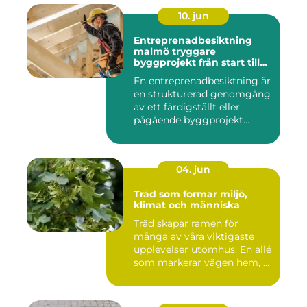
10. jun
Entreprenadbesiktning
malmö tryggare
byggprojekt från start till
mål
En entreprenadbesiktning är
en strukturerad genomgång
av ett färdigställt eller
pågående byggprojekt...
04. jun
Träd som formar miljö,
klimat och människa
Träd skapar ramen för
många av våra viktigaste
upplevelser utomhus. En allé
som markerar vägen hem, ...