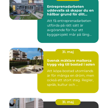
Entreprenadarbeten
uddevalla så skapar du en
hållbar grund för ditt
projekt
Att få entreprenadarbeten
utförda på rätt sätt är
avgörande för hur ett
byggprojekt mår på lång
sikt...
31. maj
Svensk mäklare mallorca
trygg väg till bostad i solen
Att köpa bostad utomlands
är för många en dröm, men
också ett stort steg. Regler,
språk, kultur och ...
31. maj