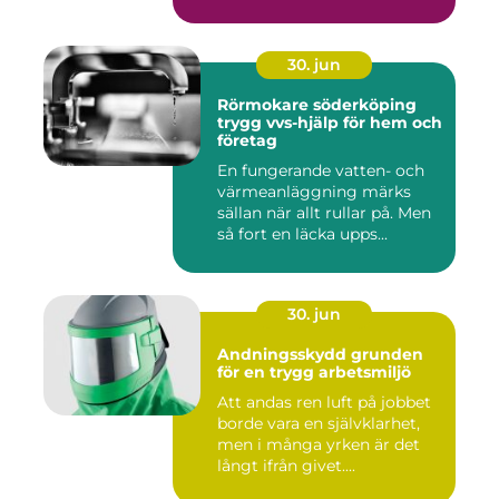
30. jun
Rörmokare söderköping
trygg vvs-hjälp för hem och
företag
En fungerande vatten- och
värmeanläggning märks
sällan när allt rullar på. Men
så fort en läcka upps...
30. jun
Andningsskydd grunden
för en trygg arbetsmiljö
Att andas ren luft på jobbet
borde vara en självklarhet,
men i många yrken är det
långt ifrån givet....