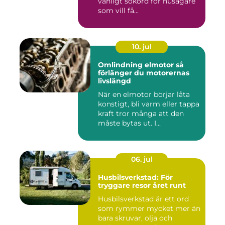
vanligt sökord för husägare
som vill få...
10. jul
Omlindning elmotor så
förlänger du motorernas
livslängd
När en elmotor börjar låta
konstigt, bli varm eller tappa
kraft tror många att den
måste bytas ut. I...
06. jul
Husbilsverkstad: För
tryggare resor året runt
Husbilsverkstad är ett ord
som rymmer mycket mer än
bara skruvar, olja och