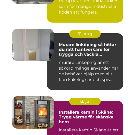
Pumpar är den dolda länken
som får många industriella
flöden att fungera....
01. aug
Murare linköping så hittar
du rätt hantverkare för
trygga och vackra
mureriarbeten
murare Linköping är ett
sökord många använder när
de behöver hjälp med allt
från kakelugnar och spis...
13. jul
Installera kamin i Skåne:
Trygg värme för skånska
hem
Installera kamin Skåne är ett