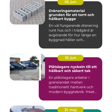
02. jun
Dräneringsmaterial
grunden för ett torrt och
hållbart bygge
En väl fungerande dränering
runt hus och i trädgård är
avgörande för hur länge en
byggnad håller och...
01. jun
Plåtslagare nyckeln till ett
hållbart och säkert tak
En plåtslagare arbetar i
gränslandet mellan
traditionellt hantverk och
modern byggteknik. Yrket
hand...
31. maj