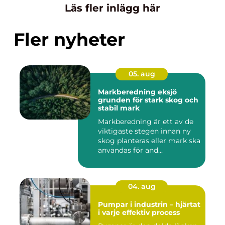
Läs fler inlägg här
Fler nyheter
05. aug
Markberedning eksjö
grunden för stark skog och
stabil mark
Markberedning är ett av de
viktigaste stegen innan ny
skog planteras eller mark ska
användas för and...
04. aug
Pumpar i industrin – hjärtat
i varje effektiv process