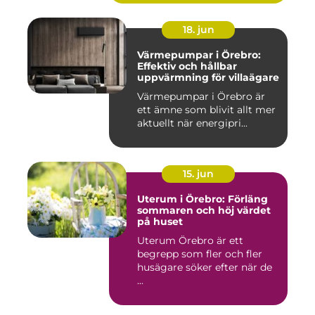
18. jun
Värmepumpar i Örebro:
Effektiv och hållbar
uppvärmning för villaägare
Värmepumpar i Örebro är
ett ämne som blivit allt mer
aktuellt när energipri...
15. jun
Uterum i Örebro: Förläng
sommaren och höj värdet
på huset
Uterum Örebro är ett
begrepp som fler och fler
husägare söker efter när de
...