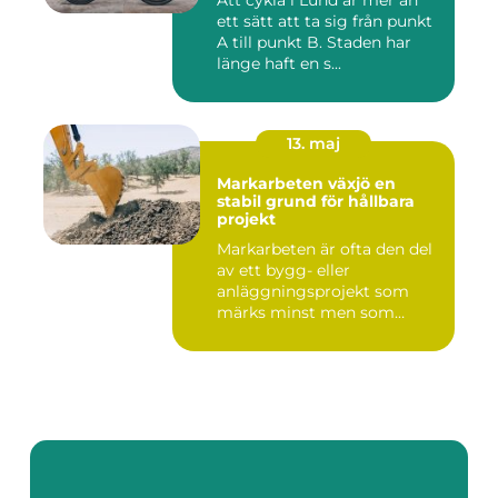
Att cykla i Lund är mer än
ett sätt att ta sig från punkt
A till punkt B. Staden har
länge haft en s...
13. maj
Markarbeten växjö en
stabil grund för hållbara
projekt
Markarbeten är ofta den del
av ett bygg- eller
anläggningsprojekt som
märks minst men som
betyder m...