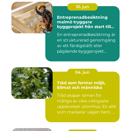
10. jun
Entreprenadbesiktning
malmö tryggare
byggprojekt från start till
mål
En entreprenadbesiktning är
en strukturerad genomgång
av ett färdigställt eller
pågående byggprojekt...
04. jun
Träd som formar miljö,
klimat och människa
Träd skapar ramen för
många av våra viktigaste
upplevelser utomhus. En allé
som markerar vägen hem, ...