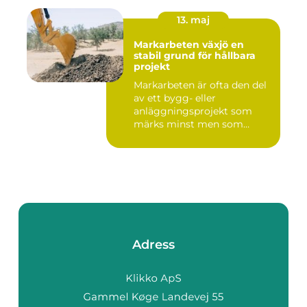
13. maj
Markarbeten växjö en
stabil grund för hållbara
projekt
Markarbeten är ofta den del
av ett bygg- eller
anläggningsprojekt som
märks minst men som
betyder m...
Adress