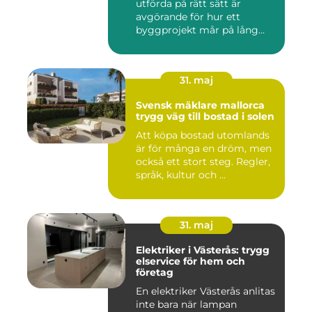
utförda på rätt sätt är
avgörande för hur ett
byggprojekt mår på lång
sikt...
31. maj
Svensk mäklare mallorca
trygg väg till bostad i solen
Att köpa bostad utomlands
är för många en dröm, men
också ett stort steg. Regler,
språk, kultur och ...
31. maj
Elektriker i Västerås: trygg
elservice för hem och
företag
En elektriker Västerås anlitas
inte bara när lampan