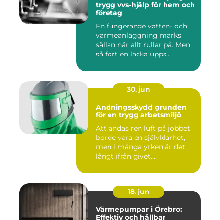
trygg vvs-hjälp för hem och
företag
En fungerande vatten- och
värmeanläggning märks
sällan när allt rullar på. Men
så fort en läcka upps...
30. jun
Andningsskydd grunden
för en trygg arbetsmiljö
Att andas ren luft på jobbet
borde vara en självklarhet,
men i många yrken är det
långt ifrån givet....
18. jun
Värmepumpar i Örebro:
Effektiv och hållbar