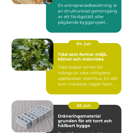
mål
En entreprenadbesiktning är
en strukturerad genomgång
av ett färdigställt eller
pågående byggprojekt...
04. jun
Träd som formar miljö,
klimat och människa
Träd skapar ramen för
många av våra viktigaste
upplevelser utomhus. En allé
som markerar vägen hem, ...
02. jun
Dräneringsmaterial
grunden för ett torrt och
hållbart bygge