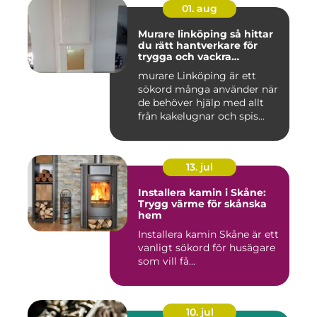
01. aug
Murare linköping så hittar
du rätt hantverkare för
trygga och vackra
mureriarbeten
murare Linköping är ett
sökord många använder när
de behöver hjälp med allt
från kakelugnar och spis...
13. jul
Installera kamin i Skåne:
Trygg värme för skånska
hem
Installera kamin Skåne är ett
vanligt sökord för husägare
som vill få...
10. jul