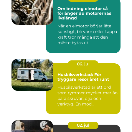
Omlindning elmotor så
förlänger du motorernas
livslängd
När en elmotor börjar låta
konstigt, bli varm eller tappa
kraft tror många att den
måste bytas ut. I...
06. jul
Husbilsverkstad: För
tryggare resor året runt
Husbilsverkstad är ett ord
som rymmer mycket mer än
bara skruvar, olja och
verktyg. En mod...
02. jul