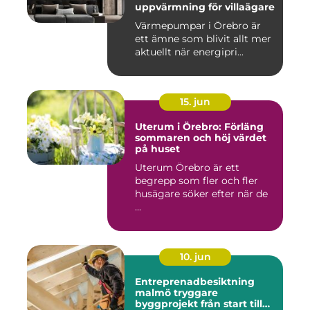
uppvärmning för villaägare
Värmepumpar i Örebro är
ett ämne som blivit allt mer
aktuellt när energipri...
15. jun
Uterum i Örebro: Förläng
sommaren och höj värdet
på huset
Uterum Örebro är ett
begrepp som fler och fler
husägare söker efter när de
...
10. jun
Entreprenadbesiktning
malmö tryggare
byggprojekt från start till