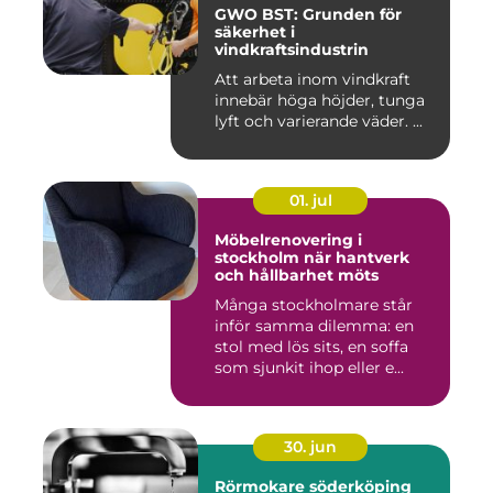
GWO BST: Grunden för
säkerhet i
vindkraftsindustrin
Att arbeta inom vindkraft
innebär höga höjder, tunga
lyft och varierande väder. ...
01. jul
Möbelrenovering i
stockholm när hantverk
och hållbarhet möts
Många stockholmare står
inför samma dilemma: en
stol med lös sits, en soffa
som sjunkit ihop eller e...
30. jun
Rörmokare söderköping