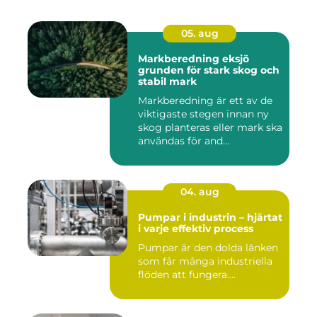
05. aug
Markberedning eksjö
grunden för stark skog och
stabil mark
Markberedning är ett av de
viktigaste stegen innan ny
skog planteras eller mark ska
användas för and...
04. aug
Pumpar i industrin – hjärtat
i varje effektiv process
Pumpar är den dolda länken
som får många industriella
flöden att fungera....