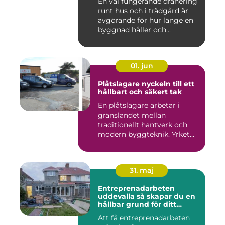
En väl fungerande dränering
runt hus och i trädgård är
avgörande för hur länge en
byggnad håller och...
01. jun
Plåtslagare nyckeln till ett
hållbart och säkert tak
En plåtslagare arbetar i
gränslandet mellan
traditionellt hantverk och
modern byggteknik. Yrket
hand...
31. maj
Entreprenadarbeten
uddevalla så skapar du en
hållbar grund för ditt
projekt
Att få entreprenadarbeten