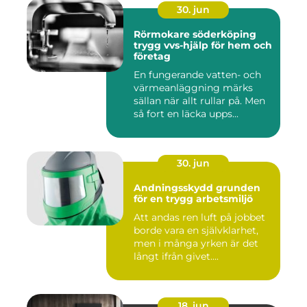
30. jun
Rörmokare söderköping
trygg vvs-hjälp för hem och
företag
En fungerande vatten- och
värmeanläggning märks
sällan när allt rullar på. Men
så fort en läcka upps...
30. jun
Andningsskydd grunden
för en trygg arbetsmiljö
Att andas ren luft på jobbet
borde vara en självklarhet,
men i många yrken är det
långt ifrån givet....
18. jun