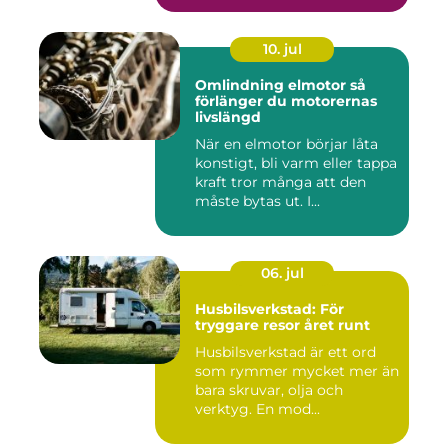
10. jul
Omlindning elmotor så
förlänger du motorernas
livslängd
När en elmotor börjar låta
konstigt, bli varm eller tappa
kraft tror många att den
måste bytas ut. I...
06. jul
Husbilsverkstad: För
tryggare resor året runt
Husbilsverkstad är ett ord
som rymmer mycket mer än
bara skruvar, olja och
verktyg. En mod...