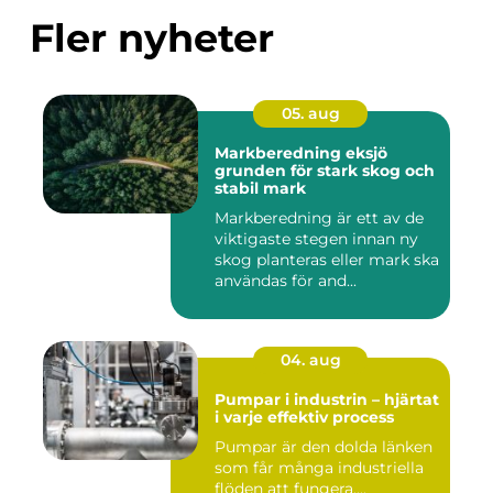
Fler nyheter
05. aug
Markberedning eksjö
grunden för stark skog och
stabil mark
Markberedning är ett av de
viktigaste stegen innan ny
skog planteras eller mark ska
användas för and...
04. aug
Pumpar i industrin – hjärtat
i varje effektiv process
Pumpar är den dolda länken
som får många industriella
flöden att fungera....