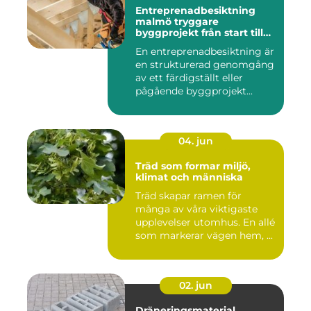
Entreprenadbesiktning
malmö tryggare
byggprojekt från start till
mål
En entreprenadbesiktning är
en strukturerad genomgång
av ett färdigställt eller
pågående byggprojekt...
04. jun
Träd som formar miljö,
klimat och människa
Träd skapar ramen för
många av våra viktigaste
upplevelser utomhus. En allé
som markerar vägen hem, ...
02. jun
Dräneringsmaterial