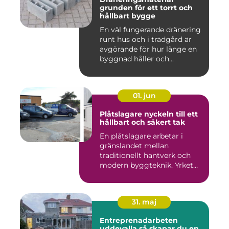
grunden för ett torrt och
hållbart bygge
En väl fungerande dränering
runt hus och i trädgård är
avgörande för hur länge en
byggnad håller och...
01. jun
Plåtslagare nyckeln till ett
hållbart och säkert tak
En plåtslagare arbetar i
gränslandet mellan
traditionellt hantverk och
modern byggteknik. Yrket
hand...
31. maj
Entreprenadarbeten
uddevalla så skapar du en