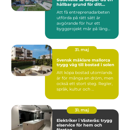
hållbar grund för ditt
projekt
Att få entreprenadarbeten
utförda på rätt sätt är
avgörande för hur ett
byggprojekt mår på lång
sikt...
31. maj
Svensk mäklare mallorca
trygg väg till bostad i solen
Att köpa bostad utomlands
är för många en dröm, men
också ett stort steg. Regler,
språk, kultur och ...
31. maj
Elektriker i Västerås: trygg
elservice för hem och
företag