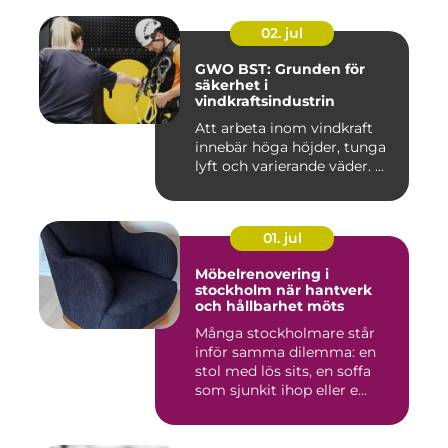
02. jul
GWO BST: Grunden för
säkerhet i
vindkraftsindustrin
Att arbeta inom vindkraft
innebär höga höjder, tunga
lyft och varierande väder. ...
01. jul
Möbelrenovering i
stockholm när hantverk
och hållbarhet möts
Många stockholmare står
inför samma dilemma: en
stol med lös sits, en soffa
som sjunkit ihop eller e...