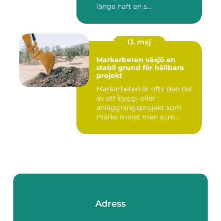
länge haft en s...
13. maj
Markarbeten växjö en
stabil grund för hållbara
projekt
Markarbeten är ofta den del
av ett bygg- eller
anläggningsprojekt som
märks minst men som
betyder m...
Adress