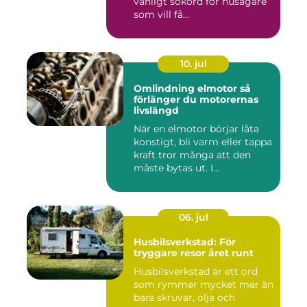
vanligt sökord för husägare
som vill få...
10. jul
Omlindning elmotor så
förlänger du motorernas
livslängd
När en elmotor börjar låta
konstigt, bli varm eller tappa
kraft tror många att den
måste bytas ut. I...
06. jul
Husbilsverkstad: För
tryggare resor året runt
Husbilsverkstad är ett ord
som rymmer mycket mer än
bara skruvar, olja och