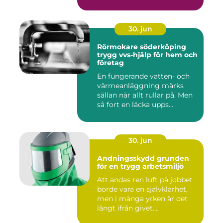
30. jun
Rörmokare söderköping
trygg vvs-hjälp för hem och
företag
En fungerande vatten- och
värmeanläggning märks
sällan när allt rullar på. Men
så fort en läcka upps...
30. jun
Andningsskydd grunden
för en trygg arbetsmiljö
Att andas ren luft på jobbet
borde vara en självklarhet,
men i många yrken är det
långt ifrån givet....