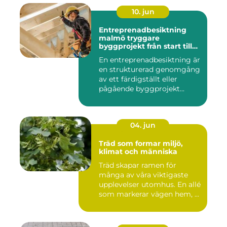
10. jun
Entreprenadbesiktning
malmö tryggare
byggprojekt från start till
mål
En entreprenadbesiktning är
en strukturerad genomgång
av ett färdigställt eller
pågående byggprojekt...
04. jun
Träd som formar miljö,
klimat och människa
Träd skapar ramen för
många av våra viktigaste
upplevelser utomhus. En allé
som markerar vägen hem, ...