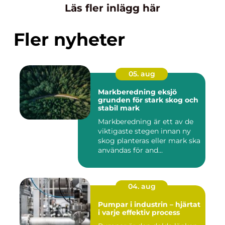
Läs fler inlägg här
Fler nyheter
05. aug
Markberedning eksjö
grunden för stark skog och
stabil mark
Markberedning är ett av de
viktigaste stegen innan ny
skog planteras eller mark ska
användas för and...
04. aug
Pumpar i industrin – hjärtat
i varje effektiv process