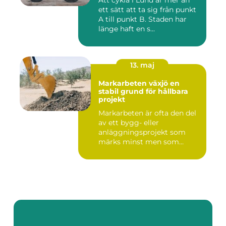
Att cykla i Lund är mer än
ett sätt att ta sig från punkt
A till punkt B. Staden har
länge haft en s...
13. maj
Markarbeten växjö en
stabil grund för hållbara
projekt
Markarbeten är ofta den del
av ett bygg- eller
anläggningsprojekt som
märks minst men som
betyder m...