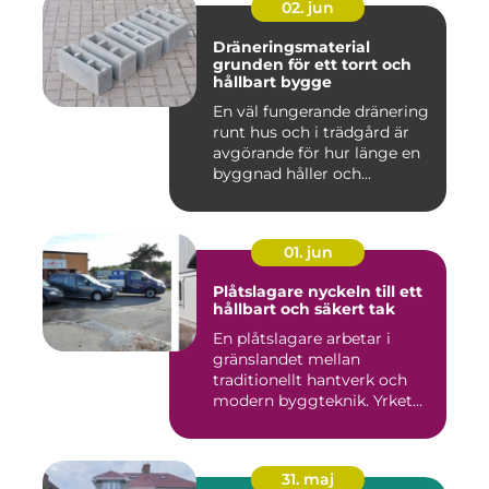
02. jun
Dräneringsmaterial
grunden för ett torrt och
hållbart bygge
En väl fungerande dränering
runt hus och i trädgård är
avgörande för hur länge en
byggnad håller och...
01. jun
Plåtslagare nyckeln till ett
hållbart och säkert tak
En plåtslagare arbetar i
gränslandet mellan
traditionellt hantverk och
modern byggteknik. Yrket
hand...
31. maj