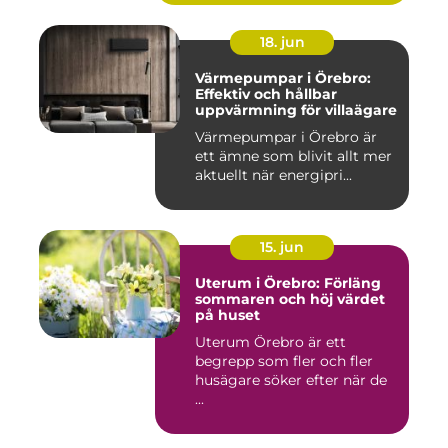
18. jun
Värmepumpar i Örebro:
Effektiv och hållbar
uppvärmning för villaägare
Värmepumpar i Örebro är
ett ämne som blivit allt mer
aktuellt när energipri...
15. jun
Uterum i Örebro: Förläng
sommaren och höj värdet
på huset
Uterum Örebro är ett
begrepp som fler och fler
husägare söker efter när de
...