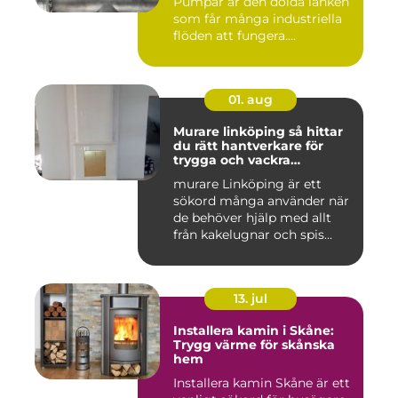
Pumpar är den dolda länken
som får många industriella
flöden att fungera....
01. aug
Murare linköping så hittar
du rätt hantverkare för
trygga och vackra
mureriarbeten
murare Linköping är ett
sökord många använder när
de behöver hjälp med allt
från kakelugnar och spis...
13. jul
Installera kamin i Skåne:
Trygg värme för skånska
hem
Installera kamin Skåne är ett