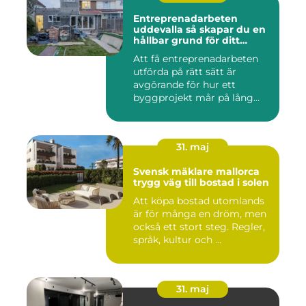
Entreprenadarbeten
uddevalla så skapar du en
hållbar grund för ditt
projekt
Att få entreprenadarbeten
utförda på rätt sätt är
avgörande för hur ett
byggprojekt mår på lång
sikt...
31. maj
Svensk mäklare mallorca
trygg väg till bostad i solen
Att köpa bostad utomlands
är för många en dröm, men
också ett stort steg. Regler,
språk, kultur och ...
31. maj