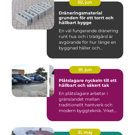
02. jun
Dräneringsmaterial
grunden för ett torrt och
hållbart bygge
En väl fungerande dränering
runt hus och i trädgård är
avgörande för hur länge en
byggnad håller och...
01. jun
Plåtslagare nyckeln till ett
hållbart och säkert tak
En plåtslagare arbetar i
gränslandet mellan
traditionellt hantverk och
modern byggteknik. Yrket
hand...
31. maj