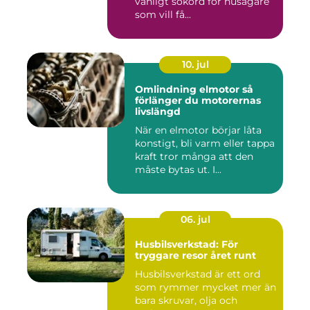
vanligt sökord för husägare
som vill få...
10. jul
Omlindning elmotor så
förlänger du motorernas
livslängd
När en elmotor börjar låta
konstigt, bli varm eller tappa
kraft tror många att den
måste bytas ut. I...
06. jul
Husbilsverkstad: För
tryggare resor året runt
Husbilsverkstad är ett ord
som rymmer mycket mer än
bara skruvar, olja och