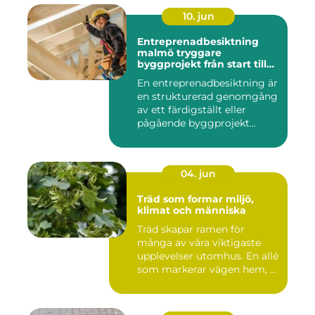
10. jun
Entreprenadbesiktning
malmö tryggare
byggprojekt från start till
mål
En entreprenadbesiktning är
en strukturerad genomgång
av ett färdigställt eller
pågående byggprojekt...
04. jun
Träd som formar miljö,
klimat och människa
Träd skapar ramen för
många av våra viktigaste
upplevelser utomhus. En allé
som markerar vägen hem, ...