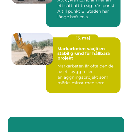
Att cykla i Lund är mer än
ett sätt att ta sig från punkt
A till punkt B. Staden har
länge haft en s...
13. maj
Markarbeten växjö en
stabil grund för hållbara
projekt
Markarbeten är ofta den del
av ett bygg- eller
anläggningsprojekt som
märks minst men som
betyder m...