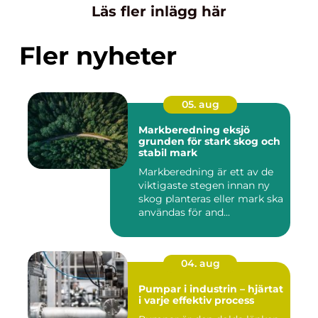
Läs fler inlägg här
Fler nyheter
05. aug
Markberedning eksjö
grunden för stark skog och
stabil mark
Markberedning är ett av de
viktigaste stegen innan ny
skog planteras eller mark ska
användas för and...
04. aug
Pumpar i industrin – hjärtat
i varje effektiv process