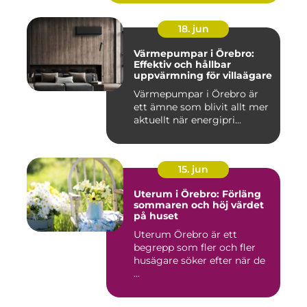
18. jun
Värmepumpar i Örebro:
Effektiv och hållbar
uppvärmning för villaägare
Värmepumpar i Örebro är
ett ämne som blivit allt mer
aktuellt när energipri...
15. jun
Uterum i Örebro: Förläng
sommaren och höj värdet
på huset
Uterum Örebro är ett
begrepp som fler och fler
husägare söker efter när de
...