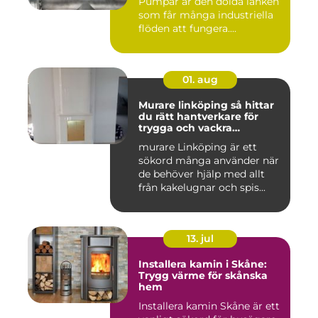
Pumpar är den dolda länken
som får många industriella
flöden att fungera....
01. aug
Murare linköping så hittar
du rätt hantverkare för
trygga och vackra
mureriarbeten
murare Linköping är ett
sökord många använder när
de behöver hjälp med allt
från kakelugnar och spis...
13. jul
Installera kamin i Skåne:
Trygg värme för skånska
hem
Installera kamin Skåne är ett