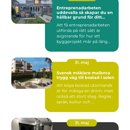
Entreprenadarbeten
uddevalla så skapar du en
hållbar grund för ditt
projekt
Att få entreprenadarbeten
utförda på rätt sätt är
avgörande för hur ett
byggprojekt mår på lång
sikt...
31. maj
Svensk mäklare mallorca
trygg väg till bostad i solen
Att köpa bostad utomlands
är för många en dröm, men
också ett stort steg. Regler,
språk, kultur och ...
31. maj