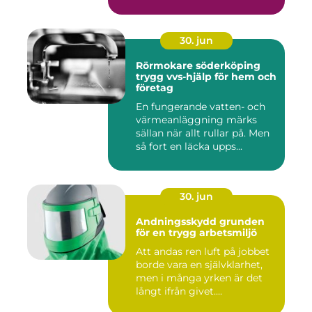
30. jun
Rörmokare söderköping
trygg vvs-hjälp för hem och
företag
En fungerande vatten- och
värmeanläggning märks
sällan när allt rullar på. Men
så fort en läcka upps...
30. jun
Andningsskydd grunden
för en trygg arbetsmiljö
Att andas ren luft på jobbet
borde vara en självklarhet,
men i många yrken är det
långt ifrån givet....