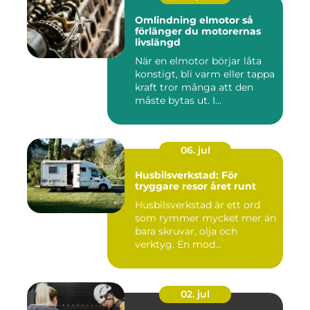
Omlindning elmotor så
förlänger du motorernas
livslängd
När en elmotor börjar låta
konstigt, bli varm eller tappa
kraft tror många att den
måste bytas ut. I...
06. jul
Husbilsverkstad: För
tryggare resor året runt
Husbilsverkstad är ett ord
som rymmer mycket mer än
bara skruvar, olja och
verktyg. En mod...
02. jul