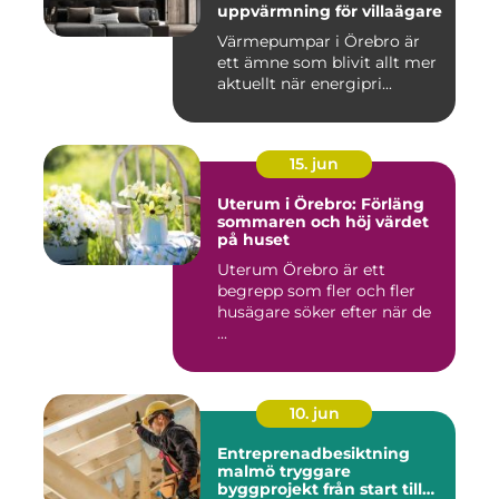
uppvärmning för villaägare
Värmepumpar i Örebro är
ett ämne som blivit allt mer
aktuellt när energipri...
15. jun
Uterum i Örebro: Förläng
sommaren och höj värdet
på huset
Uterum Örebro är ett
begrepp som fler och fler
husägare söker efter när de
...
10. jun
Entreprenadbesiktning
malmö tryggare
byggprojekt från start till