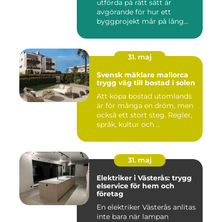
utförda på rätt sätt är
avgörande för hur ett
byggprojekt mår på lång
sikt...
31. maj
Svensk mäklare mallorca
trygg väg till bostad i solen
Att köpa bostad utomlands
är för många en dröm, men
också ett stort steg. Regler,
språk, kultur och ...
31. maj
Elektriker i Västerås: trygg
elservice för hem och
företag
En elektriker Västerås anlitas
inte bara när lampan