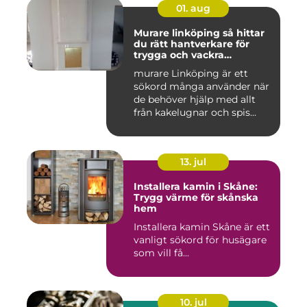
01. aug
Murare linköping så hittar
du rätt hantverkare för
trygga och vackra
mureriarbeten
murare Linköping är ett
sökord många använder när
de behöver hjälp med allt
från kakelugnar och spis...
13. jul
Installera kamin i Skåne:
Trygg värme för skånska
hem
Installera kamin Skåne är ett
vanligt sökord för husägare
som vill få...
10. jul