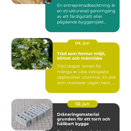
mål
En entreprenadbesiktning är
en strukturerad genomgång
av ett färdigställt eller
pågående byggprojekt...
04. jun
Träd som formar miljö,
klimat och människa
Träd skapar ramen för
många av våra viktigaste
upplevelser utomhus. En allé
som markerar vägen hem, ...
02. jun
Dräneringsmaterial
grunden för ett torrt och
hållbart bygge