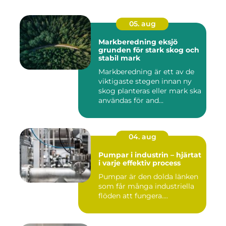
05. aug
Markberedning eksjö
grunden för stark skog och
stabil mark
Markberedning är ett av de
viktigaste stegen innan ny
skog planteras eller mark ska
användas för and...
04. aug
Pumpar i industrin – hjärtat
i varje effektiv process
Pumpar är den dolda länken
som får många industriella
flöden att fungera....