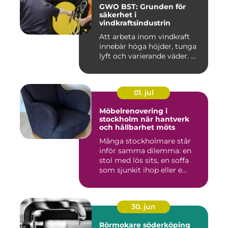
GWO BST: Grunden för
säkerhet i
vindkraftsindustrin
Att arbeta inom vindkraft
innebär höga höjder, tunga
lyft och varierande väder. ...
01. jul
Möbelrenovering i
stockholm när hantverk
och hållbarhet möts
Många stockholmare står
inför samma dilemma: en
stol med lös sits, en soffa
som sjunkit ihop eller e...
30. jun
Rörmokare söderköping