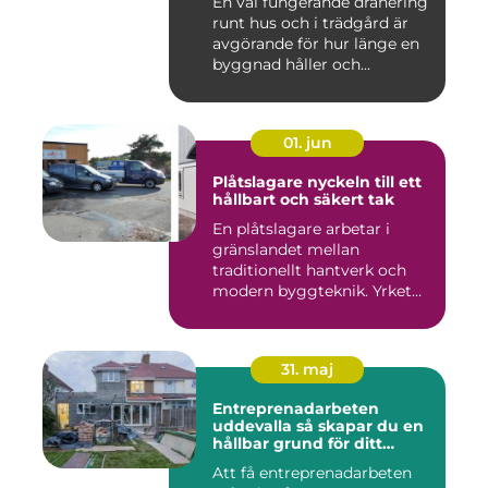
En väl fungerande dränering
runt hus och i trädgård är
avgörande för hur länge en
byggnad håller och...
01. jun
Plåtslagare nyckeln till ett
hållbart och säkert tak
En plåtslagare arbetar i
gränslandet mellan
traditionellt hantverk och
modern byggteknik. Yrket
hand...
31. maj
Entreprenadarbeten
uddevalla så skapar du en
hållbar grund för ditt
projekt
Att få entreprenadarbeten