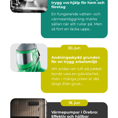
trygg vvs-hjälp för hem och
företag
En fungerande vatten- och
värmeanläggning märks
sällan när allt rullar på. Men
så fort en läcka upps...
30. jun
Andningsskydd grunden
för en trygg arbetsmiljö
Att andas ren luft på jobbet
borde vara en självklarhet,
men i många yrken är det
långt ifrån givet....
18. jun
Värmepumpar i Örebro:
Effektiv och hållbar