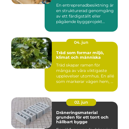
mål
En entreprenadbesiktning är
en strukturerad genomgång
av ett färdigställt eller
pågående byggprojekt...
04. jun
Träd som formar miljö,
klimat och människa
Träd skapar ramen för
många av våra viktigaste
upplevelser utomhus. En allé
som markerar vägen hem, ...
02. jun
Dräneringsmaterial
grunden för ett torrt och
hållbart bygge