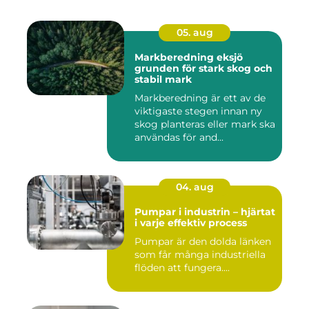
05. aug
Markberedning eksjö
grunden för stark skog och
stabil mark
Markberedning är ett av de
viktigaste stegen innan ny
skog planteras eller mark ska
användas för and...
04. aug
Pumpar i industrin – hjärtat
i varje effektiv process
Pumpar är den dolda länken
som får många industriella
flöden att fungera....