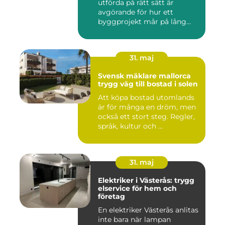
utförda på rätt sätt är
avgörande för hur ett
byggprojekt mår på lång
sikt...
31. maj
Svensk mäklare mallorca
trygg väg till bostad i solen
Att köpa bostad utomlands
är för många en dröm, men
också ett stort steg. Regler,
språk, kultur och ...
31. maj
Elektriker i Västerås: trygg
elservice för hem och
företag
En elektriker Västerås anlitas
inte bara när lampan