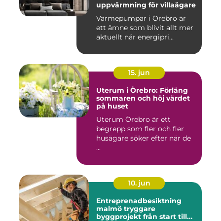
uppvärmning för villaägare
Värmepumpar i Örebro är
ett ämne som blivit allt mer
aktuellt när energipri...
15. jun
Uterum i Örebro: Förläng
sommaren och höj värdet
på huset
Uterum Örebro är ett
begrepp som fler och fler
husägare söker efter när de
...
10. jun
Entreprenadbesiktning
malmö tryggare
byggprojekt från start till