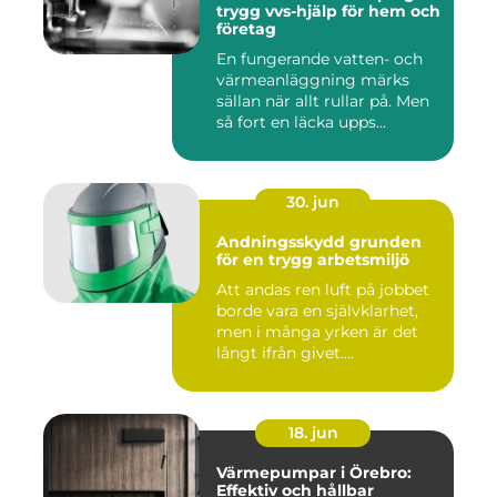
trygg vvs-hjälp för hem och
företag
En fungerande vatten- och
värmeanläggning märks
sällan när allt rullar på. Men
så fort en läcka upps...
30. jun
Andningsskydd grunden
för en trygg arbetsmiljö
Att andas ren luft på jobbet
borde vara en självklarhet,
men i många yrken är det
långt ifrån givet....
18. jun
Värmepumpar i Örebro:
Effektiv och hållbar