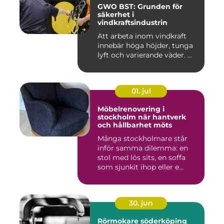
GWO BST: Grunden för
säkerhet i
vindkraftsindustrin
Att arbeta inom vindkraft
innebär höga höjder, tunga
lyft och varierande väder. ...
01. jul
Möbelrenovering i
stockholm när hantverk
och hållbarhet möts
Många stockholmare står
inför samma dilemma: en
stol med lös sits, en soffa
som sjunkit ihop eller e...
30. jun
Rörmokare söderköping