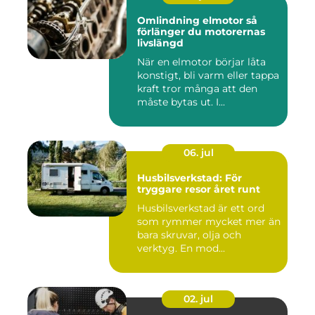
Omlindning elmotor så
förlänger du motorernas
livslängd
När en elmotor börjar låta
konstigt, bli varm eller tappa
kraft tror många att den
måste bytas ut. I...
06. jul
Husbilsverkstad: För
tryggare resor året runt
Husbilsverkstad är ett ord
som rymmer mycket mer än
bara skruvar, olja och
verktyg. En mod...
02. jul