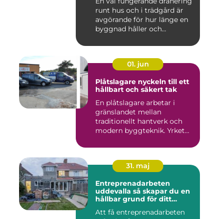
En väl fungerande dränering
runt hus och i trädgård är
avgörande för hur länge en
byggnad håller och...
01. jun
Plåtslagare nyckeln till ett
hållbart och säkert tak
En plåtslagare arbetar i
gränslandet mellan
traditionellt hantverk och
modern byggteknik. Yrket
hand...
31. maj
Entreprenadarbeten
uddevalla så skapar du en
hållbar grund för ditt
projekt
Att få entreprenadarbeten