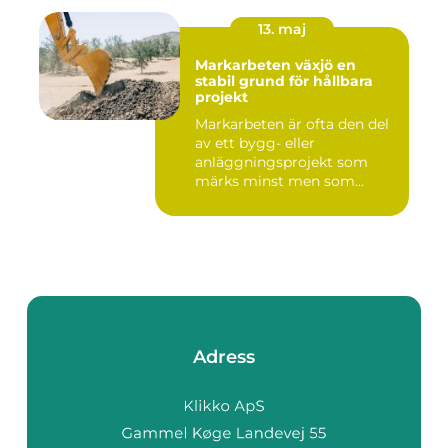
13. maj
Markarbeten växjö en
stabil grund för hållbara
projekt
Markarbeten är ofta den del
av ett bygg- eller
anläggningsprojekt som
märks minst men som
betyder m...
Adress