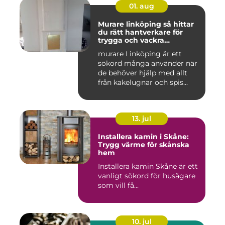
01. aug
Murare linköping så hittar
du rätt hantverkare för
trygga och vackra
mureriarbeten
murare Linköping är ett
sökord många använder när
de behöver hjälp med allt
från kakelugnar och spis...
13. jul
Installera kamin i Skåne:
Trygg värme för skånska
hem
Installera kamin Skåne är ett
vanligt sökord för husägare
som vill få...
10. jul